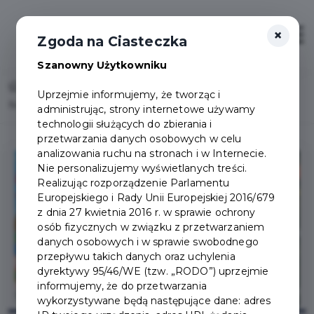
×
Otwór
Zgoda na Ciasteczka
Szanowny Użytkowniku
Home
Lista aktualności
Uprzejmie informujemy, że tworząc i
Nowy repertuar Kina na Bursztynowym Szlaku
administrując, strony internetowe używamy
technologii służących do zbierania i
przetwarzania danych osobowych w celu
analizowania ruchu na stronach i w Internecie.
Nie personalizujemy wyświetlanych treści.
Realizując rozporządzenie Parlamentu
Europejskiego i Rady Unii Europejskiej 2016/679
z dnia 27 kwietnia 2016 r. w sprawie ochrony
osób fizycznych w związku z przetwarzaniem
danych osobowych i w sprawie swobodnego
przepływu takich danych oraz uchylenia
dyrektywy 95/46/WE (tzw. „RODO”) uprzejmie
informujemy, że do przetwarzania
wykorzystywane będą następujące dane: adres