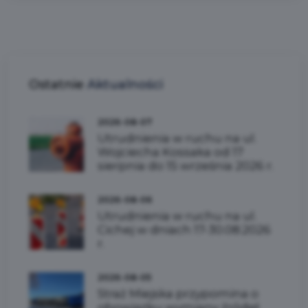
Ostatnie
Aktualności
2026-08-07
Utrudnienia w ruchu na ul.
Wojciecha Kossaka od 17
sierpnia do 15 września 2026 r.
2026-08-06
Utrudnienia w ruchu na ul.
Cichej w dniach 17-30.08.2026
r.
2026-08-05
Straż Miejska przypomina o
obowiązku wymiany źródeł