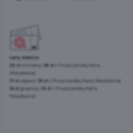
Ceny biletów:
20 zł
normalny (
18 zł
z Pruszczańską Kartą
Mieszkańca)
17 zł
ulgowy (
15 zł
z Pruszczańską Kartą Mieszkańca)
16 zł
grupowy (
15 zł
z Pruszczańską Kartą
Mieszkańca)