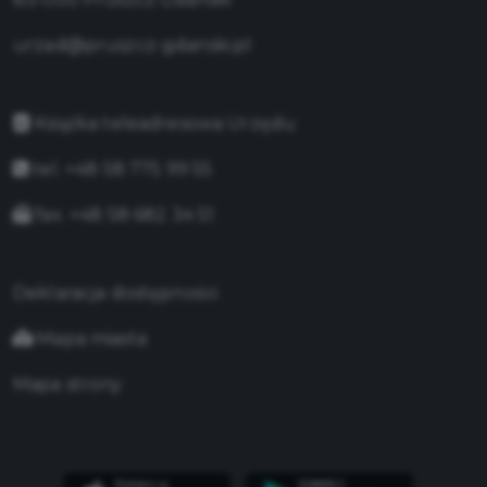
urzad@pruszcz-gdanski.pl
Książka teleadresowa Urzędu
tel. +48 58 775 99 55
fax. +48 58 682 34 51
Deklaracja dostępności
Mapa miasta
Mapa strony