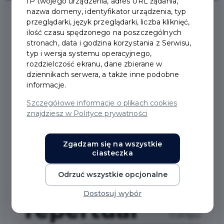
IP twojego urządzenia, adres URL żądania,
nazwa domeny, identyfikator urządzenia, typ
przeglądarki, język przeglądarki, liczba kliknięć,
2025-07-16
ilość czasu spędzonego na poszczególnych
stronach, data i godzina korzystania z Serwisu,
typ i wersja systemu operacyjnego,
NOWY REPERTUAR KINA
rozdzielczość ekranu, dane zbierane w
dziennikach serwera, a także inne podobne
NA BURSZTYNOWYM
informacje.
Szczegółowe informacje o plikach cookies
SZLAKU
znajdziesz w Polityce prywatności
Jest już nowy repertuar pruszczańskiego kina.
Zgadzam się na wszystkie
Sprawdź, jakie filmy obejrzysz do 24 lipca br. w Kinie
ciasteczka
na Bursztynowym Szlaku.
Odrzuć wszystkie opcjonalne
Dostosuj wybór