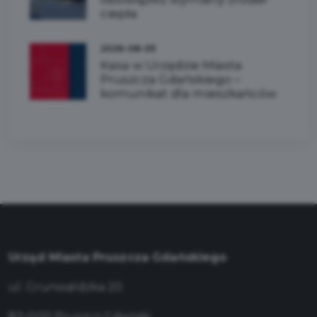
ciepła
2026-08-05
Kasa w Urzędzie Miasta
Pruszcza Gdańskiego –
komunikat dla mieszkańców
Urząd Miasta Pruszcza Gdańskiego
ul. Grunwaldzka 20
83-000 Pruszcz Gdański