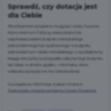
Sprawdź, czy dotacja jest
dla Ciebie
Beneficjentem programu mogą być osoby fizyczne,
które minimum 3 lata są właścicielami lub
współwłaścicielami budynku mieszkalnego
jednorodzinnego lub wydzielonego w budynku
jednorodzinnym lokalu mieszkalnego z wyodrębnioną
księgą wieczystą (w przypadku nabycia tego budynku
lub lokalu w drodze spadku – minimalny okres
wskazany powyżej nie ma zastosowania).
Szczegółowe informacje znaleźć można w
Podręczniku nowego programu Czyste Powietrze
.