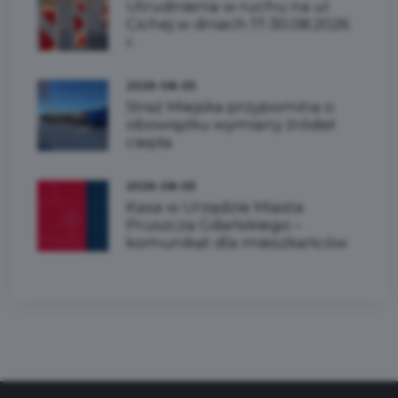
Utrudnienia w ruchu na ul.
Cichej w dniach 17-30.08.2026
r.
2026-08-05
Straż Miejska przypomina o
obowiązku wymiany źródeł
ciepła
2026-08-05
Kasa w Urzędzie Miasta
Pruszcza Gdańskiego –
komunikat dla mieszkańców