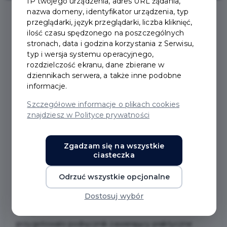
IP twojego urządzenia, adres URL żądania,
nazwa domeny, identyfikator urządzenia, typ
przeglądarki, język przeglądarki, liczba kliknięć,
2025-03-31
ilość czasu spędzonego na poszczególnych
stronach, data i godzina korzystania z Serwisu,
typ i wersja systemu operacyjnego,
NOWE CZYSTE
rozdzielczość ekranu, dane zbierane w
dziennikach serwera, a także inne podobne
POWIETRZE DLA CIEBIE
informacje.
Szczegółowe informacje o plikach cookies
znajdziesz w Polityce prywatności
Nie zwlekaj z ociepleniem domu i wymianą starego
kopciucha na nowoczesne, efektywne źródło ciepła.
Skorzystaj z dofinansowania na remont, dzięki
Zgadzam się na wszystkie
ciasteczka
któremu Twój dom będzie zużywać mniej energii, a
Ty zaoszczędzisz na rachunkach. Inwestuj w czyste
Odrzuć wszystkie opcjonalne
powietrze – to się opłaca!
Nowe zasady w Czystym
Dostosuj wybór
Powietrzu obowiązują od 31 marca 2025 r.
Z tej
okazji Ministerstwo Klimatu i Środowiska
przygotowało podręcznik zawierający praktyczne