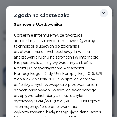
×
Otwór
Zgoda na Ciasteczka
Szanowny Użytkowniku
Home
Lista aktualności
Uprzejmie informujemy, że tworząc i
Nowe Czyste Powietrze dla Ciebie
administrując, strony internetowe używamy
technologii służących do zbierania i
przetwarzania danych osobowych w celu
analizowania ruchu na stronach i w Internecie.
Nie personalizujemy wyświetlanych treści.
Realizując rozporządzenie Parlamentu
Europejskiego i Rady Unii Europejskiej 2016/679
z dnia 27 kwietnia 2016 r. w sprawie ochrony
osób fizycznych w związku z przetwarzaniem
danych osobowych i w sprawie swobodnego
przepływu takich danych oraz uchylenia
dyrektywy 95/46/WE (tzw. „RODO”) uprzejmie
informujemy, że do przetwarzania
wykorzystywane będą następujące dane: adres