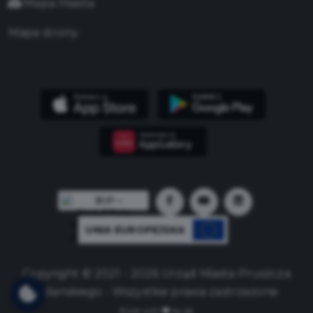
Mapa miasta
Mapa strony
UNIA EUROPEJSKA
Copyright © 2021 - 2026 Urząd Miasta Pruszcza
Gdańskiego - Wszystkie prawa zastrzeżone
Build with
by qb