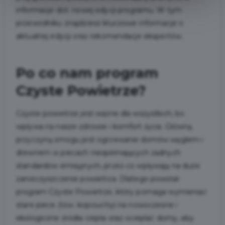
informacje dot. nowej edycji programu. W tym
przewodniku znajdziesz kluczowe informacje o
aktualnej edycji oraz rekomendacje ekspertów.
Po co nam program
Czyste Powietrze?
Czyste powietrze jest ważne dla wszystkich, bo
wpływa na nasze zdrowie i komfort życia. Główną
przyczyną smogu jest ogrzewanie domów węglem i
drewnem w piecach niespełniających żadnych
standardów emisyjnych, przez co wpływają na duże
zanieczyszczenie powietrza. Dlatego powstał
program Czyste Powietrze, który pomaga wymieniać
stare piece (tzw. kopciuchy) na nowoczesne i
ekologiczne źródła ciepła oraz ocieplać domy, aby