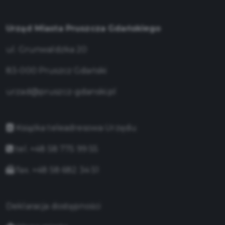
Urząd Miasta Pruszcza Gdańskiego
ul. Grunwaldzka 20
83-000 Pruszcz Gdański
urzad@pruszcz-gdanski.pl
Książka teleadresowa Urzędu
tel. +48 58 775 99 55
fax. +48 58 682 34 51
Deklaracja dostępności