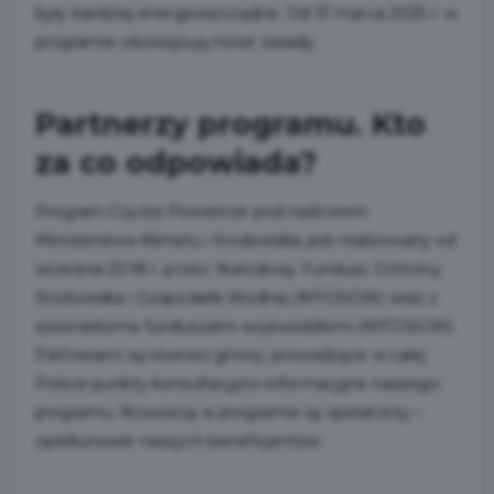
były bardziej energooszczędne. Od 31 marca 2025 r. w
programie obowiązują nowe zasady.
Partnerzy programu. Kto
za co odpowiada?
Program Czyste Powietrze pod nadzorem
Ministerstwa Klimatu i Środowiska jest realizowany od
września 2018 r. przez: Narodowy Fundusz Ochrony
Środowiska i Gospodarki Wodnej (NFOŚiGW) wraz z
szesnastoma funduszami wojewódzkimi (WFOŚiGW).
Partnerami są również gminy, prowadzące w całej
Polsce punkty konsultacyjno-informacyjne naszego
programu. Nowością w programie są operatorzy –
opiekunowie naszych beneficjentów.