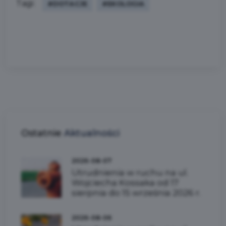
Tagi:
#DOTACJE
#EKOLOGIA
Ostatnie
Aktualności
2026-08-07
Utrudnienia w ruchu na ul.
Wojciecha Kossaka od 17
sierpnia do 15 września 2026 r.
2026-08-06