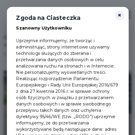
×
Otwór
Zgoda na Ciasteczka
Szanowny Użytkowniku
Home
Lista aktualności
Uprzejmie informujemy, że tworząc i
Nowa inicjatywa w Pruszczu Gdańskim: Bezpieczeństwo
administrując, strony internetowe używamy
technologii służących do zbierania i
z Lwem Pruszkiem na przejściach dla pieszych
przetwarzania danych osobowych w celu
analizowania ruchu na stronach i w Internecie.
Nie personalizujemy wyświetlanych treści.
Realizując rozporządzenie Parlamentu
Europejskiego i Rady Unii Europejskiej 2016/679
z dnia 27 kwietnia 2016 r. w sprawie ochrony
osób fizycznych w związku z przetwarzaniem
danych osobowych i w sprawie swobodnego
przepływu takich danych oraz uchylenia
dyrektywy 95/46/WE (tzw. „RODO”) uprzejmie
informujemy, że do przetwarzania
wykorzystywane będą następujące dane: adres