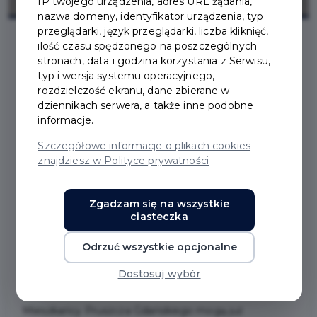
IP twojego urządzenia, adres URL żądania,
nazwa domeny, identyfikator urządzenia, typ
przeglądarki, język przeglądarki, liczba kliknięć,
ilość czasu spędzonego na poszczególnych
stronach, data i godzina korzystania z Serwisu,
2024-08-30
typ i wersja systemu operacyjnego,
rozdzielczość ekranu, dane zbierane w
NOWA INICJATYWA W
dziennikach serwera, a także inne podobne
informacje.
PRUSZCZU GDAŃSKIM:
Szczegółowe informacje o plikach cookies
znajdziesz w Polityce prywatności
BEZPIECZEŃSTWO Z
LWEM PRUSZKIEM NA
Zgadzam się na wszystkie
ciasteczka
PRZEJŚCIACH DLA
Odrzuć wszystkie opcjonalne
PIESZYCH
Dostosuj wybór
Mieszkańcy Pruszcza Gdańskiego mogą już