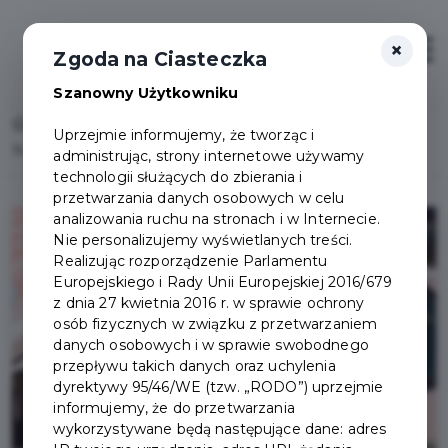
×
Otwór
Zgoda na Ciasteczka
Szanowny Użytkowniku
Home
Lista aktualności
Uprzejmie informujemy, że tworząc i
Nagrody Loterii PIT już w rękach laureatek!
administrując, strony internetowe używamy
technologii służących do zbierania i
przetwarzania danych osobowych w celu
analizowania ruchu na stronach i w Internecie.
Nie personalizujemy wyświetlanych treści.
Realizując rozporządzenie Parlamentu
Europejskiego i Rady Unii Europejskiej 2016/679
z dnia 27 kwietnia 2016 r. w sprawie ochrony
osób fizycznych w związku z przetwarzaniem
danych osobowych i w sprawie swobodnego
przepływu takich danych oraz uchylenia
dyrektywy 95/46/WE (tzw. „RODO”) uprzejmie
informujemy, że do przetwarzania
wykorzystywane będą następujące dane: adres