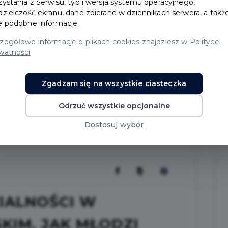
zystania z Serwisu, typ i wersja systemu operacyjnego,
dzielczość ekranu, dane zbierane w dziennikach serwera, a takż
e podobne informacje.
zegółowe informacje o plikach cookies znajdziesz w Polityce
watności
Zgadzam się na wszystkie ciasteczka
Odrzuć wszystkie opcjonalne
Dostosuj wybór
IALNOŚCI W
KIM. JAK MŁODZI