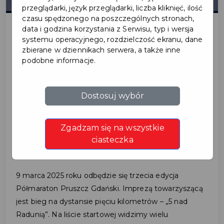
przeglądarki, język przeglądarki, liczba kliknięć, ilość
czasu spędzonego na poszczególnych stronach,
data i godzina korzystania z Serwisu, typ i wersja
systemu operacyjnego, rozdzielczość ekranu, dane
2025-02-27
zbierane w dziennikach serwera, a także inne
podobne informacje.
MISTRZOWIE POLSKI NA
STARCIE
Dostosuj wybór
PÓŁMARATONU W
Zgadzam się na wszystkie
PRUSZCZU GDAŃSKIM
ciasteczka
9 marca 2025 roku odbędzie się trzecia edycja
Półmaraton Pruszcz Gdański. Imprezą towarzyszącą
jest bieg na dystansie pięciu kilometrów – „5 nad
Radunią”. Na liście startowej widzimy wielu