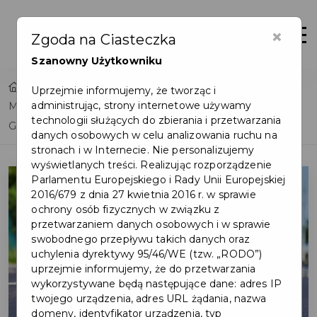
×
Otwór
Zgoda na Ciasteczka
Szanowny Użytkowniku
Home
Lista aktualności
Uprzejmie informujemy, że tworząc i
administrując, strony internetowe używamy
Mistrzowie Polski na starcie półmaratonu w Pruszczu
technologii służących do zbierania i przetwarzania
Gdańskim
danych osobowych w celu analizowania ruchu na
stronach i w Internecie. Nie personalizujemy
wyświetlanych treści. Realizując rozporządzenie
Parlamentu Europejskiego i Rady Unii Europejskiej
2016/679 z dnia 27 kwietnia 2016 r. w sprawie
ochrony osób fizycznych w związku z
przetwarzaniem danych osobowych i w sprawie
swobodnego przepływu takich danych oraz
uchylenia dyrektywy 95/46/WE (tzw. „RODO”)
uprzejmie informujemy, że do przetwarzania
wykorzystywane będą następujące dane: adres IP
twojego urządzenia, adres URL żądania, nazwa
domeny, identyfikator urządzenia, typ