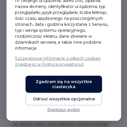
IP twojego urządzenia, adres URL żądania,
nazwa domeny, identyfikator urządzenia, typ
2026-05-04
przeglądarki, język przeglądarki, liczba kliknięć,
ilość czasu spędzonego na poszczególnych
stronach, data i godzina korzystania z Serwisu,
MAREK OKRASSA -
typ i wersja systemu operacyjnego,
rozdzielczość ekranu, dane zbierane w
WYSTAWA W DOMU
dziennikach serwera, a także inne podobne
informacje.
WIEDEMANNA
Szczegółowe informacje o plikach cookies
znajdziesz w Polityce prywatności
W piątek, 8 maja, zapraszamy do Domu
Wiedemanna w Pruszczu Gdańskim na wernisaż
Zgadzam się na wszystkie
ciasteczka
najnowszej wystawy Marka Okrassy. To okazja, by
zobaczyć nowe oblicze twórczości artysty, który
Odrzuć wszystkie opcjonalne
przez lata przyzwyczaił odbiorców do
Dostosuj wybór
charakterystycznego stylu.
-
Od dawna wiem, że po pewnym czasie w każdej