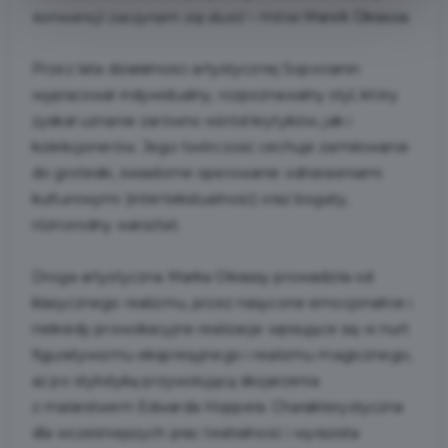
konwencji zaczynam się dusić
– mówi Marek Okrassa.
Przez lata działalności artystycznej Sopocianin
wypracował indywidualny, rozpoznawalny styl, który
zyskał uznanie zarówno wśród krytyków, jak i
kolekcjonerów. Jego twórczość cechuje zamiłowanie
do groteski, świadome operowanie odniesieniami
kulturowymi (intertekstualność) oraz bogaty,
różnorodny warsztat.
Droga artystyczna Marka Okrassy prowadziła od
klasycznego realizmu, przez nasycone emocjonalnie i
niekiedy prowokacyjne realizacje wpisujące się w nurt
figuratywizmu ekspresyjnego i realizmu magicznego,
aż po stylistykę przywołującą skojarzenia
z malarstwem Edwarda Hoppera. Charakterystyczna
dla wcześniejszych prac teatralność i wyrazista