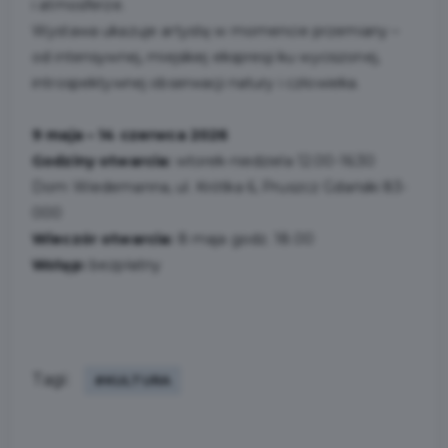
i atmosferze.
Wystawa ukazuje artystę w momencie przemiany –
od intensywnej, miejskiej ekspresji ku wyciszonej,
introspektywnej obserwacji natury i człowieka.
9 maja – 14 czerwca 2026
Godziny otwarcia:
wtorek-niedziela 12.00-16:30
Dom Wiedemanna, ul. Krótka 6, Pruszcz Gdański 83-
000
Wieczór otwarcia:
8 maja godz. 18.00
Wstęp:
bezpłatny
Tagi:
#KULTURA