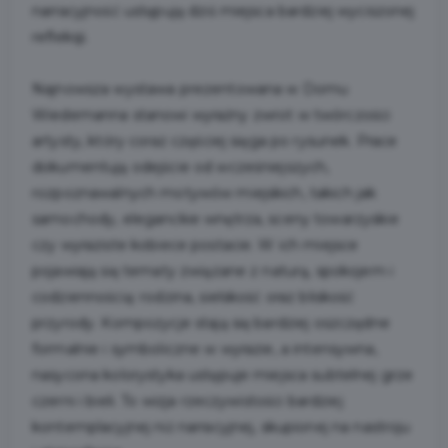
narracyjność ustępują dziś miejsca bardziej wyciszonej
refleksji.
Najnowsza wystawa prezentowana w Domu
Wiedemanna stanowi wyraźny zwrot w twórczości
artysty, który coraz częściej sięga po rysunek. Prace
dokumentują odejście od wcześniejszych,
rozpoznawalnych motywów miejskich, takich jak
samochody, eleganckie wnętrza, sceny towarzyskie
czy wyraziste kobiece postacie. W ich miejsce
pojawiają się tematy związane z naturą, spokojem i
codziennością: rodzina, sielskość oraz bliskość
przyrody. Kompozycje stają się bardziej oszczędne
formalnie i symboliczne w wyrazie, a intensywna,
nasycona kolorystyka ustępuje miejsca subtelnej grze
czerni i bieli. To wizja rzeczywistości bardziej
kontemplacyjnej niż narracyjnej, skupionej na nastroju