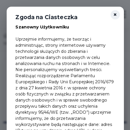
×
Otwór
Zgoda na Ciasteczka
Szanowny Użytkowniku
Home
Lista aktualności
Uprzejmie informujemy, że tworząc i
Marek Okrassa - wystawa w Domu Wiedemanna
administrując, strony internetowe używamy
technologii służących do zbierania i
przetwarzania danych osobowych w celu
analizowania ruchu na stronach i w Internecie.
Nie personalizujemy wyświetlanych treści.
Realizując rozporządzenie Parlamentu
Europejskiego i Rady Unii Europejskiej 2016/679
z dnia 27 kwietnia 2016 r. w sprawie ochrony
osób fizycznych w związku z przetwarzaniem
danych osobowych i w sprawie swobodnego
przepływu takich danych oraz uchylenia
dyrektywy 95/46/WE (tzw. „RODO”) uprzejmie
informujemy, że do przetwarzania
wykorzystywane będą następujące dane: adres