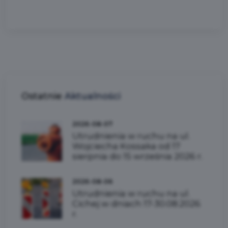
Ostatnie
Aktualności
2026-08-07
Utrudnienia w ruchu na ul.
Wojciecha Kossaka od 17
sierpnia do 15 września 2026 r.
2026-08-06
Utrudnienia w ruchu na ul.
Cichej w dniach 17-30.08.2026
r.