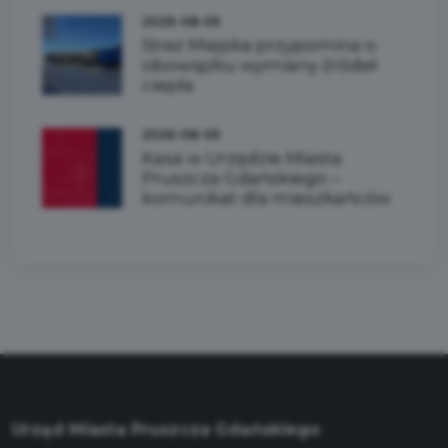
2026-08-05
Straż Miejska przypomina o
obowiązku wymiany źródeł
ciepła
2026-08-05
Kasa w Urzędzie Miasta
Pruszcza Gdańskiego –
komunikat dla mieszkańców
Urząd Miasta Pruszcza Gdańskiego