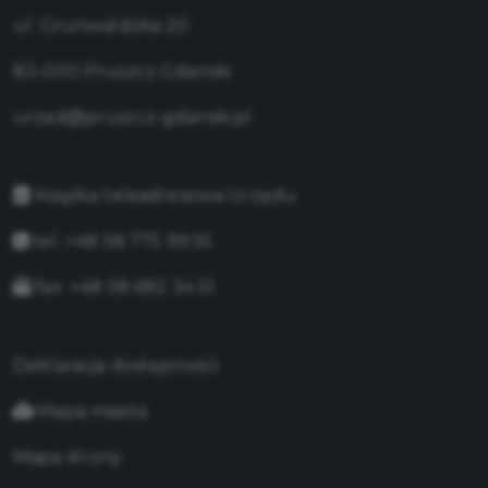
ul. Grunwaldzka 20
83-000 Pruszcz Gdański
urzad@pruszcz-gdanski.pl
Książka teleadresowa Urzędu
tel. +48 58 775 99 55
fax. +48 58 682 34 51
Deklaracja dostępności
Mapa miasta
Mapa strony