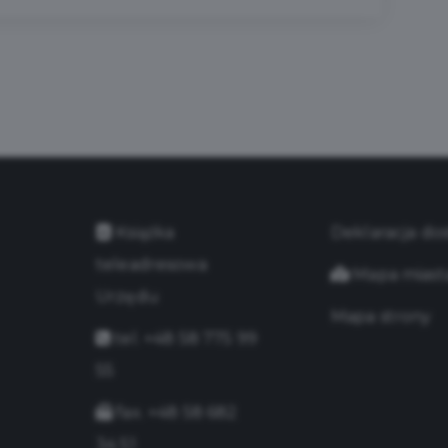
Książka
Deklaracja do
teleadresowa
Mapa miast
Urzędu
Mapa strony
tel. +48 58 775 99
55
fax. +48 58 682
34 51