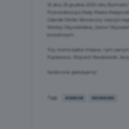
W dniu 23 grudnia 2020 roku Burmistrz
Przewodnicząca Rady Miasta Małgorzata
Gdański Stefan Skonieczny wręczyli nag
Wiedzy Obywatelskiej „Senior Obywatel” 
powiatowym.
Trzy równorzędne miejsca, i tym samym
Frąckiewicz, Wojciech Niedźwiecki, Jerz
Serdecznie gratulujemy!
Tagi:
#SENIOR
#KONKURS