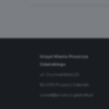
Urząd Miasta Pruszcza
Gdańskiego
ul. Grunwaldzka 20
83-000 Pruszcz Gdański
urzad@pruszcz-gdanski.pl