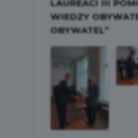
LAUREACI III PO
WIEDZY OBYWATE
OBYWATEL”