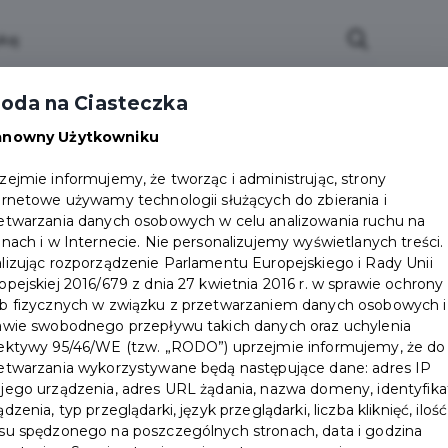
ci
Wydarzenia
O Mieście
Kultura i Sport
oda na Ciasteczka
eczna
Programy
Czyste miasto
Zainwes
anowny Użytkowniku
zu
Mapa Miasta
Załatw sprawę
Zamówie
zejmie informujemy, że tworząc i administrując, strony
ernetowe używamy technologii służących do zbierania i
Ochrona ludności
etwarzania danych osobowych w celu analizowania ruchu na
onach i w Internecie. Nie personalizujemy wyświetlanych treści.
Wiedzy Obywatelskiej „Senior Obywatel”
lizując rozporządzenie Parlamentu Europejskiego i Rady Unii
opejskiej 2016/679 z dnia 27 kwietnia 2016 r. w sprawie ochrony
b fizycznych w związku z przetwarzaniem danych osobowych i
awie swobodnego przepływu takich danych oraz uchylenia
ektywy 95/46/WE (tzw. „RODO”) uprzejmie informujemy, że do
etwarzania wykorzystywane będą następujące dane: adres IP
jego urządzenia, adres URL żądania, nazwa domeny, identyfika
ądzenia, typ przeglądarki, język przeglądarki, liczba kliknięć, ilość
su spędzonego na poszczególnych stronach, data i godzina