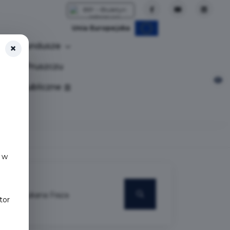
Unia Europejska
Fundusze
×
tuj w Pruszczu
nia publiczne
 w
tor