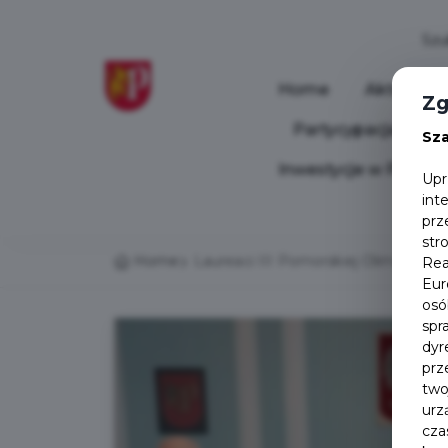
Home
Aktualnoś
Zg
Partycypacja Społ
Sz
Inwestycje w Pruszc
Upr
int
prz
str
Home
Laureaci III Pomorskiej Olimpiady 
Rea
Eur
osó
spr
dyr
prz
two
urz
cza