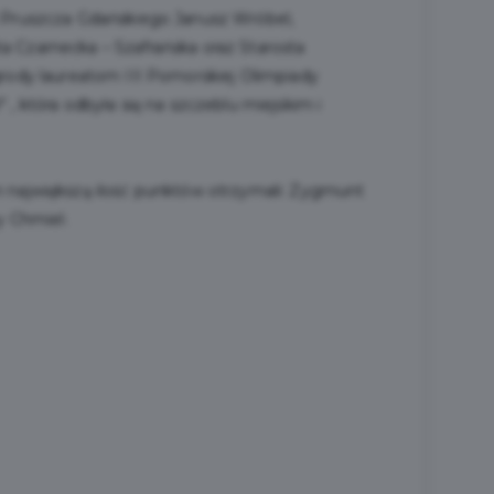
 Pruszcza Gdańskiego Janusz Wróbel,
 Czarnecka – Szafrańska oraz Starosta
rody laureatom III Pomorskiej Olimpiady
, która odbyła się na szczeblu miejskim i
 największą ilość punktów otrzymali: Zygmunt
y Chmiel.