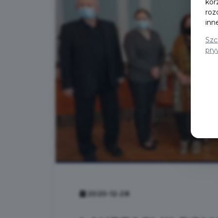
kor
roz
inn
Szc
pry
2020-12-28