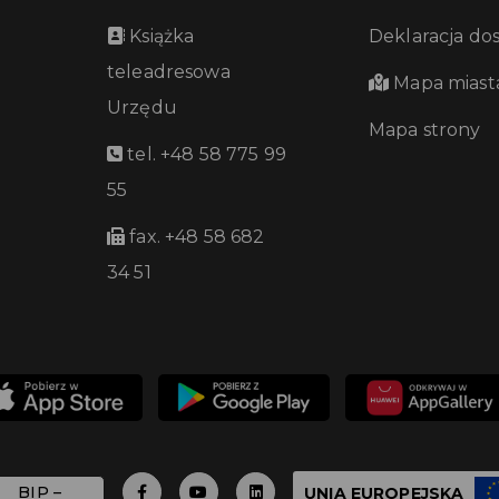
Książka
Deklaracja do
teleadresowa
Mapa miast
Urzędu
Mapa strony
tel. +48 58 775 99
55
fax. +48 58 682
34 51
UNIA EUROPEJSKA