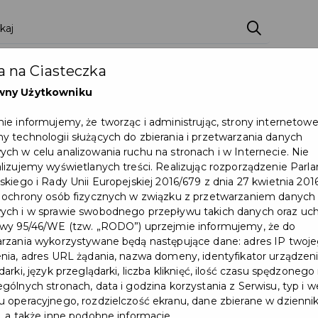
ci
Wydarzenia
O Mieście
Kultura i Sport
 na Ciasteczka
eczna
Programy
Czyste miasto
Zainwes
wny Użytkowniku
zu
Mapa Miasta
Załatw sprawę
Zamówie
ie informujemy, że tworząc i administrując, strony internetow
 technologii służących do zbierania i przetwarzania danych
Ochrona ludności
ch w celu analizowania ruchu na stronach i w Internecie. Nie
lizujemy wyświetlanych treści. Realizując rozporządzenie Par
skiego i Rady Unii Europejskiej 2016/679 z dnia 27 kwietnia 2016
je życie – akcja krwiodawstwa w Pruszczu Gdańskim
 ochrony osób fizycznych w związku z przetwarzaniem danych
ch i w sprawie swobodnego przepływu takich danych oraz uch
wy 95/46/WE (tzw. „RODO”) uprzejmie informujemy, że do
rzania wykorzystywane będą następujące dane: adres IP twoj
nia, adres URL żądania, nazwa domeny, identyfikator urządzeni
arki, język przeglądarki, liczba kliknięć, ilość czasu spędzonego
gólnych stronach, data i godzina korzystania z Serwisu, typ i w
 operacyjnego, rozdzielczość ekranu, dane zbierane w dzienni
, a także inne podobne informacje.