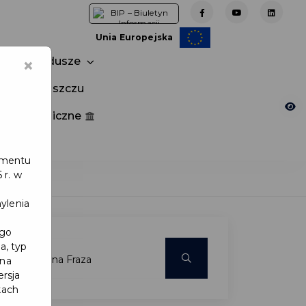
Unia Europejska
×
Fundusze
tuj w Pruszczu
nia publiczne
e
lamentu
 r. w
ylenia
ego
a, typ
 na
ersja
kach