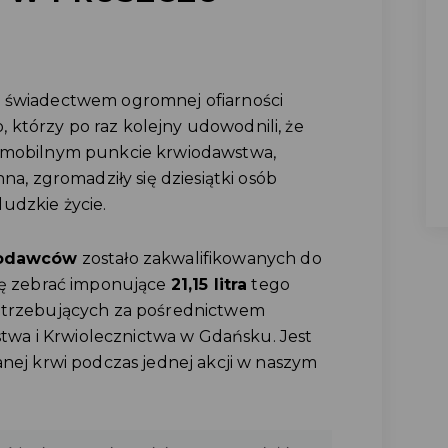
 się świadectwem ogromnej ofiarności
którzy po raz kolejny udowodnili, że
W mobilnym punkcie krwiodawstwa,
 zgromadziły się dziesiątki osób
udzkie życie.
iodawców
zostało zakwalifikowanych do
się zebrać imponujące
21,15 litra
tego
potrzebujących za pośrednictwem
wa i Krwiolecznictwa w Gdańsku. Jest
anej krwi podczas jednej akcji w naszym