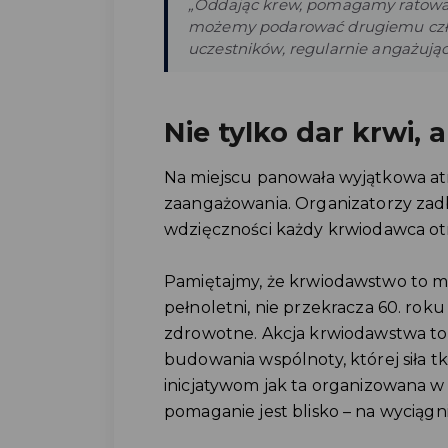
„Oddając krew, pomagamy ratować ż
możemy podarować drugiemu człow
uczestników, regularnie angażujący
Nie tylko dar krwi, a
Na miejscu panowała wyjątkowa at
zaangażowania. Organizatorzy zadb
wdzięczności każdy krwiodawca ot
Pamiętajmy, że krwiodawstwo to mi
pełnoletni, nie przekracza 60. roku
zdrowotne. Akcja krwiodawstwa to n
budowania wspólnoty, której siła tk
inicjatywom jak ta organizowana 
pomaganie jest blisko – na wyciągni