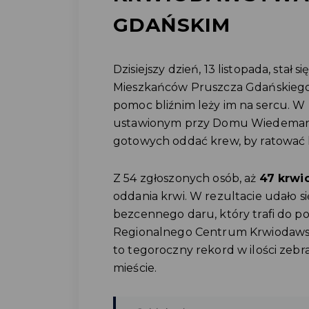
GDAŃSKIM
Dzisiejszy dzień, 13 listopada, stał
Mieszkańców Pruszcza Gdańskiego, 
pomoc bliźnim leży im na sercu. 
ustawionym przy Domu Wiedemanna,
gotowych oddać krew, by ratować l
Z 54 zgłoszonych osób, aż
47 krw
oddania krwi. W rezultacie udało 
bezcennego daru, który trafi do 
Regionalnego Centrum Krwiodawst
to tegoroczny rekord w ilości zebr
mieście.