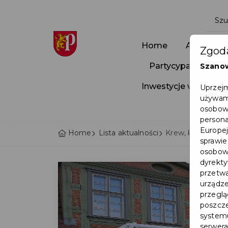
Home
Aktualnoś
Zgoda
Partycypacja Społ
Szano
Inwestycje w Pruszc
Uprzejm
używamy
osobowy
persona
Europej
Home
Lista aktualności
Krew, która ratu
sprawie
osobowy
dyrekty
przetwa
urządze
przegląd
poszcze
systemu
serwera