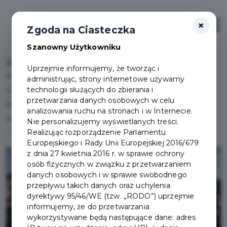
×
Otwór
Zgoda na Ciasteczka
Szanowny Użytkowniku
Home
Lista aktualności
Uprzejmie informujemy, że tworząc i
Konsultacje projektu uchwały Rady Miasta Pruszcz
administrując, strony internetowe używamy
technologii służących do zbierania i
Gdański w sprawie zasad udzielania dotacji na prace
przetwarzania danych osobowych w celu
konserwatorskie, restauratorskie i roboty budowlane przy
analizowania ruchu na stronach i w Internecie.
zabytkach
Nie personalizujemy wyświetlanych treści.
Realizując rozporządzenie Parlamentu
Europejskiego i Rady Unii Europejskiej 2016/679
z dnia 27 kwietnia 2016 r. w sprawie ochrony
osób fizycznych w związku z przetwarzaniem
danych osobowych i w sprawie swobodnego
przepływu takich danych oraz uchylenia
dyrektywy 95/46/WE (tzw. „RODO”) uprzejmie
informujemy, że do przetwarzania
wykorzystywane będą następujące dane: adres