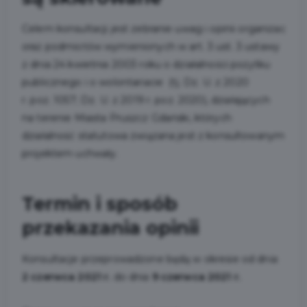
Celem konsultacji jest zebranie uwag i opinii organizacji 
oraz podmiotów wymienionych w art. 3 ust. 3 ustawy
z dnia 24 kwietnia 2003 roku o działalności pożytku
publicznego i o wolontariacie (tj. Dz. U. z 2020
r. poz. 1057; Dz. U. z 2019 r. poz. 2020), działających
na terenie Miasta Pruszcz Gdański, których
działalność statutowa związana jest z konsultowanym
projektem uchwały.
Termin i sposób
przekazania opinii
Konsultacje przeprowadzone będą w okresie od dnia
2 czerwca 2021 r.
do dnia
9 czerwca 2021 r.