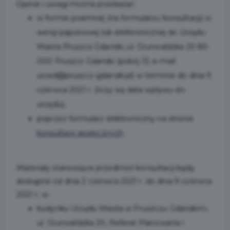
Opinie i uwagi można przekazać:
w formie pisemnej (na formularzu konsultacji) w
wersji papierowej lub elektronicznej do Urzędu
Miasta Pruszcz Gdański, ul. Grunwaldzka 20 83-
000 Pruszcz Gdański (pokój 13, e-mail:
urzad@pruszcz-gdanski.pl) w terminie do dnia 9
czerwca 2021 r. (liczy się data wpływu do
urzędu),
poprzez formularz elektroniczny na stronie
konsultacji społecznych
Materiały stanowiące przedmiot konsultacji będą
dostępne od dnia 2 czerwca 2021 r. do dnia 9 czerwca
2021 r. w:
budynku Urzędu Miasta w Pruszczu Gdańskim,
ul. Grunwaldzka 20, Referat Planowania i