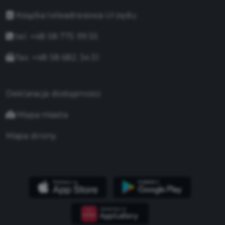
Książka teleadresowa Urzędu
tel. +48 58 775 99 55
fax. +48 58 682 34 51
Deklaracja dostępności
Mapa miasta
Mapa strony