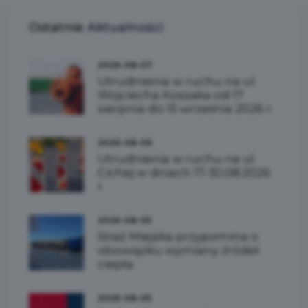
Ostatnie
Aktualności
2026-08-07
Utrudnienia w ruchu na ul.
Wojciecha Kossaka od 17
sierpnia do 15 września 2026 r.
2026-08-06
Utrudnienia w ruchu na ul.
Cichej w dniach 17-30.08.2026
r.
2026-08-05
Straż Miejska przypomina o
obowiązku wymiany źródeł
ciepła
2026-08-05