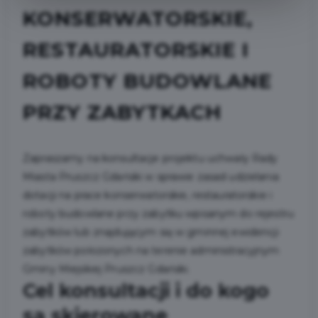
KONSERWATORSKIE,
RESTAURATORSKIE I
ROBOTY BUDOWLANE
PRZY ZABYTKACH
Zapraszamy na konsultacje projektu uchwały Rady
Miasta Pruszcz Gdański w sprawie zasad udzielania
dotacji na prace konserwatorskie, restauratorskie i
roboty budowlane przy zabytku wpisanym do rejestru
zabytków lub znajdującym się w gminnej ewidencji
zabytków położonych na terenie administracyjnym
Gminy Miejskiej Pruszcz Gdański.
Cel konsultacji i do kogo
są skierowane