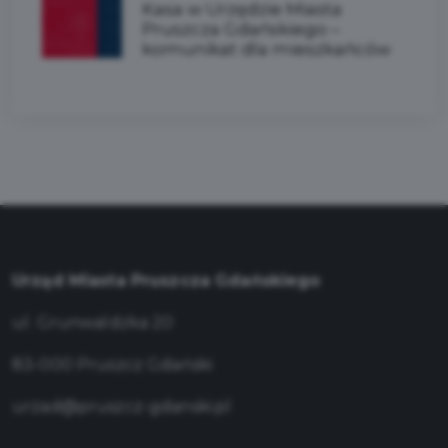
Kasa w Urzędzie Miasta
Pruszcza Gdańskiego –
komunikat dla mieszkańców
Urząd Miasta Pruszcza Gdańskiego
ul. Grunwaldzka 20
83-000 Pruszcz Gdański
urzad@pruszcz-gdanski.pl