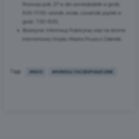
Rozwoju pok. 27 w dni: poniedziałek w godz.
9:00-17:00; wtorek, środa, czwartek, piątek w
godz. 7:30-15:30,
Biuletynie Informacji Publicznej oraz na stronie
internetowej Urzędu Miasta Pruszcz Gdański.
Tagi:
#NGO
#KONSULTACJESPOŁECZNE