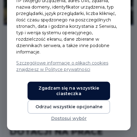
IP twojego urządzenia, adres URL żądania,
nazwa domeny, identyfikator urządzenia, typ
przeglądarki, język przeglądarki, liczba kliknięć,
ilość czasu spędzonego na poszczególnych
stronach, data i godzina korzystania z Serwisu,
typ i wersja systemu operacyjnego,
rozdzielczość ekranu, dane zbierane w
2021-06-02
dziennikach serwera, a także inne podobne
informacje.
KONSULTACJE
Szczegółowe informacje o plikach cookies
znajdziesz w Polityce prywatności
PROJEKTU UCHWAŁY
Zgadzam się na wszystkie
RADY MIASTA PRUSZCZ
ciasteczka
GDAŃSKI W SPRAWIE
Odrzuć wszystkie opcjonalne
ZASAD UDZIELANIA
Dostosuj wybór
DOTACJI NA PRACE