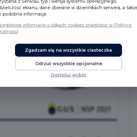
zystania z Serwisu, typ i wersja systemu operacyjnego,
dzielczość ekranu, dane zbierane w dziennikach serwera, a takż
e podobne informacje.
zegółowe informacje o plikach cookies znajdziesz w Polityce
watności
Zgadzam się na wszystkie ciasteczka
Odrzuć wszystkie opcjonalne
Dostosuj wybór