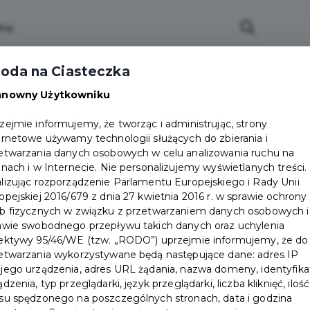
ci
Wydarzenia
O Mieście
Kultura i Sport
oda na Ciasteczka
eczna
Programy
Czyste miasto
Zainwes
anowny Użytkowniku
zu
Mapa Miasta
Załatw sprawę
Zamówie
zejmie informujemy, że tworząc i administrując, strony
ernetowe używamy technologii służących do zbierania i
Ochrona ludności
etwarzania danych osobowych w celu analizowania ruchu na
onach i w Internecie. Nie personalizujemy wyświetlanych treści.
lizując rozporządzenie Parlamentu Europejskiego i Rady Unii
opejskiej 2016/679 z dnia 27 kwietnia 2016 r. w sprawie ochrony
b fizycznych w związku z przetwarzaniem danych osobowych i
awie swobodnego przepływu takich danych oraz uchylenia
ektywy 95/46/WE (tzw. „RODO”) uprzejmie informujemy, że do
etwarzania wykorzystywane będą następujące dane: adres IP
jego urządzenia, adres URL żądania, nazwa domeny, identyfika
ądzenia, typ przeglądarki, język przeglądarki, liczba kliknięć, ilość
su spędzonego na poszczególnych stronach, data i godzina