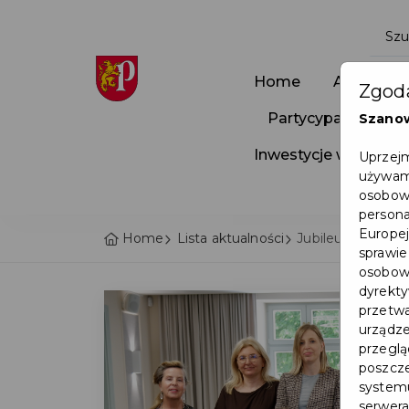
Home
Aktualnoś
Zgoda
Partycypacja Społ
Szano
Inwestycje w Pruszc
Uprzejm
używamy
osobowy
persona
Europej
Home
Lista aktualności
Jubileusze długo
sprawie
osobowy
dyrekty
przetwa
urządze
przegląd
poszcze
systemu
serwera