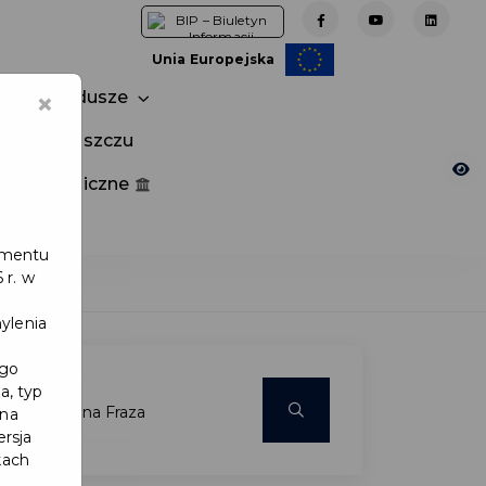
Unia Europejska
×
Fundusze
tuj w Pruszczu
nia publiczne
e
lamentu
 r. w
ylenia
ego
a, typ
 na
ersja
kach