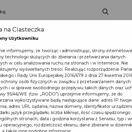
ci
Wydarzenia
O Mieście
Kultura i Sport
 na Ciasteczka
eczna
Programy
Czyste miasto
Zainwes
wny Użytkowniku
zu
Mapa Miasta
Załatw sprawę
Zamówie
ie informujemy, że tworząc i administrując, strony internetow
 technologii służących do zbierania i przetwarzania danych
Ochrona ludności
ch w celu analizowania ruchu na stronach i w Internecie. Nie
lizujemy wyświetlanych treści. Realizując rozporządzenie Par
skiego i Rady Unii Europejskiej 2016/679 z dnia 27 kwietnia 2016
letniego pożycia małżeńskiego
 ochrony osób fizycznych w związku z przetwarzaniem danych
ch i w sprawie swobodnego przepływu takich danych oraz uch
wy 95/46/WE (tzw. „RODO”) uprzejmie informujemy, że do
rzania wykorzystywane będą następujące dane: adres IP twoj
nia, adres URL żądania, nazwa domeny, identyfikator urządzeni
arki, język przeglądarki, liczba kliknięć, ilość czasu spędzonego
gólnych stronach, data i godzina korzystania z Serwisu, typ i w
 operacyjnego, rozdzielczość ekranu, dane zbierane w dzienni
, a także inne podobne informacje.