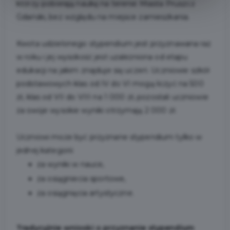
którzy pobierają naukę na terenie Miasta Pruszcz
Gdański, bez względu na miejsce zamieszkania.
Kwota udzielonego stypendium jest przyznawana raz
w roku i jej wysokość jest uzależniona od etapu
edukacji na jakim znajduje się uczeń. Uczniowie szkół
podstawowych klas od IV do VI mogą liczyć na 500
zł, klas od VII do VIII na 1 000 zł, pozostali uczniowie
za swoje wysokie wyniki otrzymają 2 000 zł.
Uczniowi może być przyznane stypendium tylko w
jednej kategorii:
za wyniki w nauce,
za osiągniecia sportowe,
za osiągnięcia artystyczne.
Tradycyjnie wnioski o przyznanie stypendium