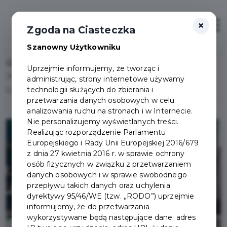
×
Otwór
Zgoda na Ciasteczka
Szanowny Użytkowniku
Home
Lista aktualności
Uprzejmie informujemy, że tworząc i
Jak uzyskać stypendium Burmistrza Pruszcza
administrując, strony internetowe używamy
technologii służących do zbierania i
Gdańskiego
przetwarzania danych osobowych w celu
analizowania ruchu na stronach i w Internecie.
Nie personalizujemy wyświetlanych treści.
Realizując rozporządzenie Parlamentu
Europejskiego i Rady Unii Europejskiej 2016/679
z dnia 27 kwietnia 2016 r. w sprawie ochrony
osób fizycznych w związku z przetwarzaniem
danych osobowych i w sprawie swobodnego
przepływu takich danych oraz uchylenia
dyrektywy 95/46/WE (tzw. „RODO”) uprzejmie
informujemy, że do przetwarzania
wykorzystywane będą następujące dane: adres