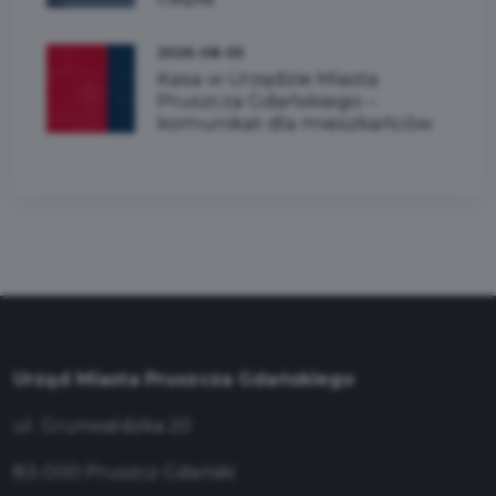
2026-08-05
Kasa w Urzędzie Miasta
Pruszcza Gdańskiego –
komunikat dla mieszkańców
Urząd Miasta Pruszcza Gdańskiego
ul. Grunwaldzka 20
83-000 Pruszcz Gdański