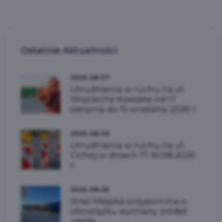
Ostatnie
Aktualności
2026-08-07
Utrudnienia w ruchu na ul.
Wojciecha Kossaka od 17
sierpnia do 15 września 2026 r.
2026-08-06
Utrudnienia w ruchu na ul.
Cichej w dniach 17-30.08.2026
r.
2026-08-05
Straż Miejska przypomina o
obowiązku wymiany źródeł
ciepła