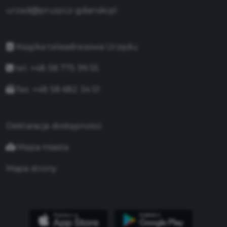
urzad@pruszcz-gdanski.pl
Książka teleadresowa Urzędu
tel. +48 58 775 99 55
fax. +48 58 682 34 51
Deklaracja dostępności
Mapa miasta
Mapa strony