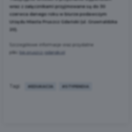
wraz z załącznikami przyjmowane są do 30
czerwca danego roku w biurze podawczym
Urzędu Miasta Pruszcz Gdański (ul. Gruwnaldzka
20).
Szczegółowe informacje oraz przydatne
pliki:
bip.pruszcz-gdanski.pl
Tagi:
#EDUKACJA
#STYPENDIA