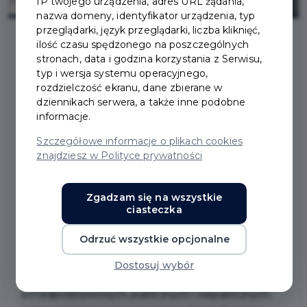
IP twojego urządzenia, adres URL żądania,
nazwa domeny, identyfikator urządzenia, typ
przeglądarki, język przeglądarki, liczba kliknięć,
ilość czasu spędzonego na poszczególnych
stronach, data i godzina korzystania z Serwisu,
2022-06-02
typ i wersja systemu operacyjnego,
rozdzielczość ekranu, dane zbierane w
JAK UZYSKAĆ
dziennikach serwera, a także inne podobne
informacje.
STYPENDIUM
Szczegółowe informacje o plikach cookies
znajdziesz w Polityce prywatności
BURMISTRZA PRUSZCZA
GDAŃSKIEGO
Zgadzam się na wszystkie
ciasteczka
Odrzuć wszystkie opcjonalne
Stypendia Burmistrza Pruszcza Gdańskiego
przyznawane są uczniom klas IV-VIII szkół
Dostosuj wybór
podstawowych oraz uczniom szkół
ponadpodstawowych, publicznych i niepublicznych,