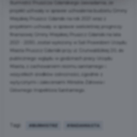
Burmistrz Pruszcza Gdańskiego zawiadamia, że
projekt uchwały w sprawie uchwalenia budżetu Gminy
Miejskiej Pruszcz Gdański na rok 2021 wraz z
projektem uchwały w sprawie wieloletniej prognozy
finansowej Gminy Miejskiej Pruszcz Gdański na lata
2021 - 2030, został wyłożony w Sali Posiedzeń Urzędu
Miasta Pruszcz Gdański przy ul. Grunwaldzkiej 20, do
publicznego wglądu w godzinach pracy Urzędu
Miasta, z zachowaniem reżimu sanitarnego i
wszystkich środków ostrożności, zgodnie z
wytycznymi i zaleceniami Ministra Zdrowia i
Głównego Inspektora Sanitarnego.
Tagi:
#BURMISTRZ
#RADAMIASTA