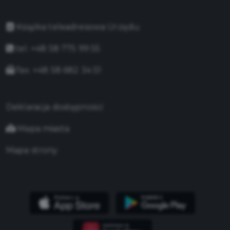
Książka teleadresowa Urzędu
tel. +48 58 775 99 55
fax. +48 58 682 34 51
Deklaracja dostępności
Mapa miasta
Mapa strony