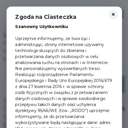
×
Otwór
Zgoda na Ciasteczka
Szanowny Użytkowniku
Home
Uprzejmie informujemy, że tworząc i
Informacja Burmistrza Pruszcza Gdańskiego dot.
administrując, strony internetowe używamy
technologii służących do zbierania i
wyłożenia projektu uchwały w sprawie uchwalenia
przetwarzania danych osobowych w celu
budżetu
analizowania ruchu na stronach i w Internecie.
Nie personalizujemy wyświetlanych treści.
Realizując rozporządzenie Parlamentu
Europejskiego i Rady Unii Europejskiej 2016/679
z dnia 27 kwietnia 2016 r. w sprawie ochrony
osób fizycznych w związku z przetwarzaniem
danych osobowych i w sprawie swobodnego
przepływu takich danych oraz uchylenia
dyrektywy 95/46/WE (tzw. „RODO”) uprzejmie
informujemy, że do przetwarzania
wykorzystywane będą następujące dane: adres