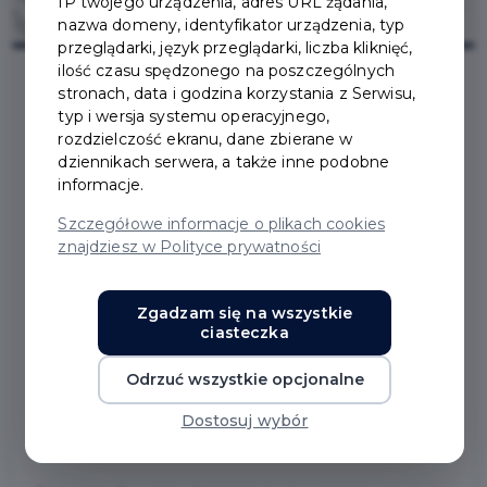
IP twojego urządzenia, adres URL żądania,
nazwa domeny, identyfikator urządzenia, typ
przeglądarki, język przeglądarki, liczba kliknięć,
ilość czasu spędzonego na poszczególnych
stronach, data i godzina korzystania z Serwisu,
typ i wersja systemu operacyjnego,
2020-11-16
rozdzielczość ekranu, dane zbierane w
dziennikach serwera, a także inne podobne
INFORMACJA
informacje.
Szczegółowe informacje o plikach cookies
BURMISTRZA PRUSZCZA
znajdziesz w Polityce prywatności
GDAŃSKIEGO DOT.
Zgadzam się na wszystkie
WYŁOŻENIA PROJEKTU
ciasteczka
UCHWAŁY W SPRAWIE
Odrzuć wszystkie opcjonalne
UCHWALENIA BUDŻETU
Dostosuj wybór