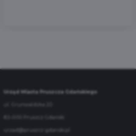
Urząd Miasta Pruszcza Gdańskiego
ul. Grunwaldzka 20
83-000 Pruszcz Gdański
urzad@pruszcz-gdanski.pl