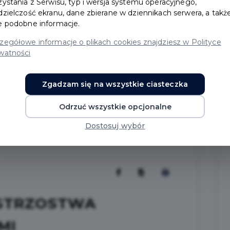
zystania z Serwisu, typ i wersja systemu operacyjnego,
dzielczość ekranu, dane zbierane w dziennikach serwera, a takż
e podobne informacje.
zegółowe informacje o plikach cookies znajdziesz w Polityce
watności
Zgadzam się na wszystkie ciasteczka
Odrzuć wszystkie opcjonalne
Dostosuj wybór
ISTRZOSTWA
MI