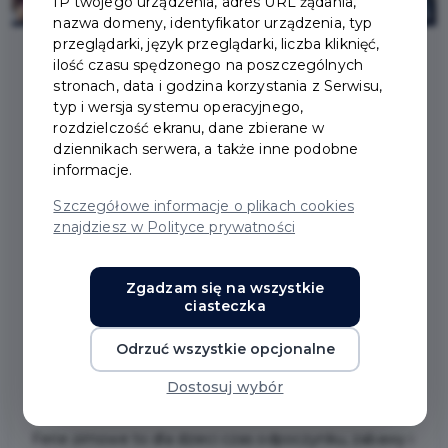
IP twojego urządzenia, adres URL żądania,
nazwa domeny, identyfikator urządzenia, typ
przeglądarki, język przeglądarki, liczba kliknięć,
ilość czasu spędzonego na poszczególnych
stronach, data i godzina korzystania z Serwisu,
2026-01-23
typ i wersja systemu operacyjnego,
rozdzielczość ekranu, dane zbierane w
"FERIE BEZ KOMÓRKI".
dziennikach serwera, a także inne podobne
informacje.
POLICJANCI I
Szczegółowe informacje o plikach cookies
znajdziesz w Polityce prywatności
STRAŻNICY MIEJSCY
ROZMAWIAJĄ Z
Zgadzam się na wszystkie
ciasteczka
DZIEĆMI O
Odrzuć wszystkie opcjonalne
BEZPIECZEŃSTWIE
Dostosuj wybór
Ferie zimowe to dla dzieci czas odpoczynku, zabawy i