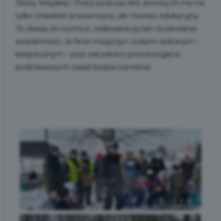
Straży Miejskiej i Policji podczas ferii zimowych ma nie
tylko charakter prewencyjny, ale również edukacyjny.
To okazja do rozmów, zadawania pytań i budowania
świadomości, że ferie mogą być czasem radosnym i
bezpiecznym – pod warunkiem przestrzegania
podstawowych zasad bezpieczeństwa.