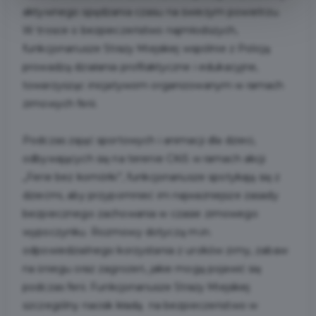
aktywnego spędzania czasu na świeżym powietrzu.
W trosce o bezpieczeństwo najmłodszych,
funkcjonariusze Straży Miejskiej wspólnie z Policją
prowadzą działania profilaktyczne i edukacyjne,
towarzysząc inicjatywom organizowanym w ramach
zimowych ferii.
Podczas zajęć sportowych i animacji dla dzieci,
odbywających się na terenie CKiS w ramach akcji
„Ferie bez komórki”, funkcjonariusze spotykają się z
dziećmi, aby przypomnieć im najważniejsze zasady
bezpiecznego zachowania w czasie zimowego
wypoczynku. Rozmowy dotyczą m.in.
odpowiedzialnego korzystania z uroków zimy, zabaw
na śniegu oraz zagrożeń, jakie mogą pojawić się
podczas ferii. Funkcjonariusze Straży Miejskiej
szczególny nacisk kładą na bezpieczeństwo w