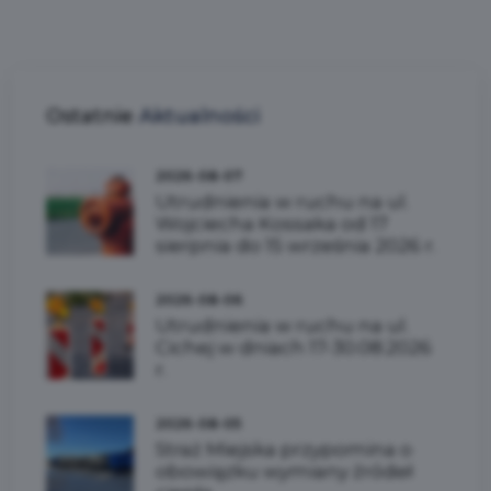
Ostatnie
Aktualności
2026-08-07
Utrudnienia w ruchu na ul.
Wojciecha Kossaka od 17
sierpnia do 15 września 2026 r.
2026-08-06
Utrudnienia w ruchu na ul.
Cichej w dniach 17-30.08.2026
r.
2026-08-05
Straż Miejska przypomina o
obowiązku wymiany źródeł