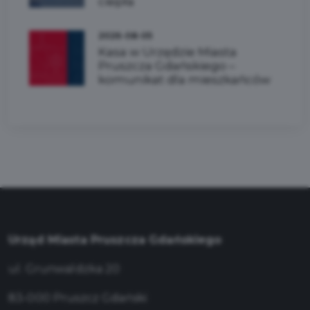
ciepła
2026-08-05
Kasa w Urzędzie Miasta
Pruszcza Gdańskiego –
komunikat dla mieszkańców
Urząd Miasta Pruszcza Gdańskiego
ul. Grunwaldzka 20
83-000 Pruszcz Gdański