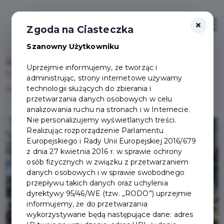
×
Otwór
Zgoda na Ciasteczka
Szanowny Użytkowniku
Home
Lista aktualności
Uprzejmie informujemy, że tworząc i
"Ferie bez komórki". Policjanci i strażnicy miejscy
administrując, strony internetowe używamy
technologii służących do zbierania i
rozmawiają z dziećmi o bezpieczeństwie
przetwarzania danych osobowych w celu
analizowania ruchu na stronach i w Internecie.
Nie personalizujemy wyświetlanych treści.
Realizując rozporządzenie Parlamentu
Europejskiego i Rady Unii Europejskiej 2016/679
z dnia 27 kwietnia 2016 r. w sprawie ochrony
osób fizycznych w związku z przetwarzaniem
danych osobowych i w sprawie swobodnego
przepływu takich danych oraz uchylenia
dyrektywy 95/46/WE (tzw. „RODO”) uprzejmie
informujemy, że do przetwarzania
wykorzystywane będą następujące dane: adres