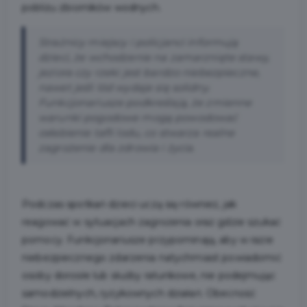
pobliżu zbiorników wodnych.
Strażnicy miejscy i policjanci informują
dzieci, że wchodzenie na zamarznięte stawy,
jeziora czy rzeki jest bardzo niebezpieczne,
nawet jeśli lód wydaje się solidny.
Funkcjonariusze podkreślają, że zmienne
warunki pogodowe mogą powodować
osłabienie tafli lodu, co stwarza realne
zagrożenie dla zdrowia i życia.
Podczas spotkań dzieci uczą się również, jak
reagować w sytuacjach zagrożenia oraz gdzie szukać
pomocy. Funkcjonariusze przypominają, aby w razie
niebezpiecznego zdarzenia natychmiast powiadomić
osoby dorosłe lub służby ratunkowe, nie podejmując
samodzielnych, ryzykownych działań. Obecność