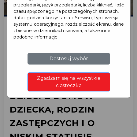
przeglądarki, język przeglądarki, liczba kliknięć, ilość
czasu spędzonego na poszczególnych stronach,
data i godzina korzystania z Serwisu, typ i wersja
systemu operacyjnego, rozdzielczość ekranu, dane
zbierane w dziennikach serwera, a także inne
2022-12-30
podobne informacje.
ENGLISH CAMP -
Dostosuj wybór
BEZPŁATNE
Zgadzam się na wszystkie
PÓLKOLONIE DLA
ciasteczka
DZIECI Z DOMÓW
DZIECKA, RODZIN
ZASTĘPCZYCH I O
NISKIM STATUSIE