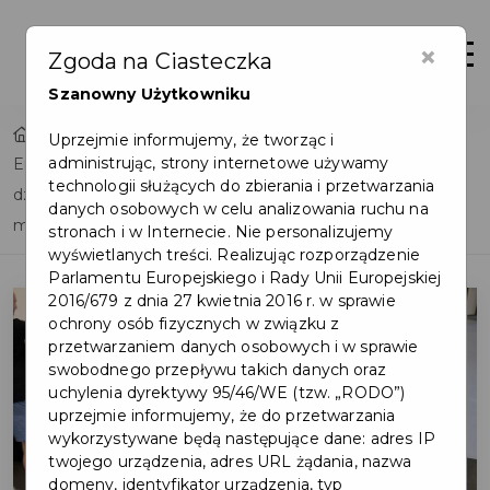
×
Otwór
Zgoda na Ciasteczka
Szanowny Użytkowniku
Home
Lista aktualności
Uprzejmie informujemy, że tworząc i
administrując, strony internetowe używamy
English Camp - bezpłatne pólkolonie dla dzieci z domów
technologii służących do zbierania i przetwarzania
dziecka, rodzin zastępczych i o niskim statusie
danych osobowych w celu analizowania ruchu na
materialnym
stronach i w Internecie. Nie personalizujemy
wyświetlanych treści. Realizując rozporządzenie
Parlamentu Europejskiego i Rady Unii Europejskiej
2016/679 z dnia 27 kwietnia 2016 r. w sprawie
ochrony osób fizycznych w związku z
przetwarzaniem danych osobowych i w sprawie
swobodnego przepływu takich danych oraz
uchylenia dyrektywy 95/46/WE (tzw. „RODO”)
uprzejmie informujemy, że do przetwarzania
wykorzystywane będą następujące dane: adres IP
twojego urządzenia, adres URL żądania, nazwa
domeny, identyfikator urządzenia, typ