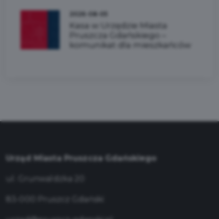
2026-08-05
Kasa w Urzędzie Miasta
Pruszcza Gdańskiego –
komunikat dla mieszkańców
Urząd Miasta Pruszcza Gdańskiego
ul. Grunwaldzka 20
83-000 Pruszcz Gdański