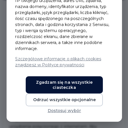
IP twojego urządzenia, adres URL żądania,
nazwa domeny, identyfikator urządzenia, typ
przeglądarki, język przeglądarki, liczba kliknięć,
2023-01-11
ilość czasu spędzonego na poszczególnych
stronach, data i godzina korzystania z Serwisu,
typ i wersja systemu operacyjnego,
E-URZĄD SKARBOWY W
rozdzielczość ekranu, dane zbierane w
dziennikach serwera, a także inne podobne
ZASIĘGU TWOJEJ RĘKI
informacje.
Szczegółowe informacje o plikach cookies
znajdziesz w Polityce prywatności
Przypominamy, że od 1 lutego 2021 roku, za
pośrednictwem serwisu udostępnionego na stronie
internetowej
www.podatki.gov.pl
, mogą Państwo
Zgadzam się na wszystkie
ciasteczka
łatwo, szybko i kompleksowo załatwić swoje
sprawy podatkowe.
Odrzuć wszystkie opcjonalne
Dostosuj wybór
E-Urząd Skarbowy działa przez całą dobę, można z
niego korzystać z dowolnego
urządzenia połączonego z internetem. Aby