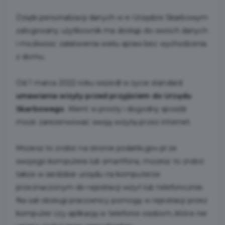
Dzięki personalizacji danych w e-Urzędzie Skarbowym
zalogowany użytkownik ma dostęp do swoich danych
i możliwość załatwienia wielu spraw bez wychodzenia
z domu.
Od 1 marca 2022 roku wszedł w życie standard
umawiania wizyty przed przyjściem do Urzędu
Skarbowego
. Klient w prosty i dogodny sposób
może zarezerwować swoją wizytę przez internet.
Możesz to zrobić na stronie podatki.gov.pl ze
swojego komputera lub smartfona, możesz to zrobić
także w siedzibie urzędu na komputerze
przeznaczonym do rejestracji wizyt lub telefonicznie.
Na sali obsługi pracownicy pomogą w rejestracji przez
komputer czy aplikację w telefonie osobom, które nie