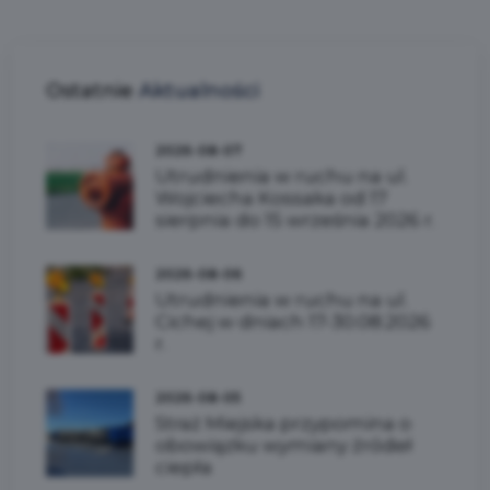
Ostatnie
Aktualności
2026-08-07
Utrudnienia w ruchu na ul.
Wojciecha Kossaka od 17
sierpnia do 15 września 2026 r.
2026-08-06
Utrudnienia w ruchu na ul.
Cichej w dniach 17-30.08.2026
r.
2026-08-05
Straż Miejska przypomina o
obowiązku wymiany źródeł
ciepła