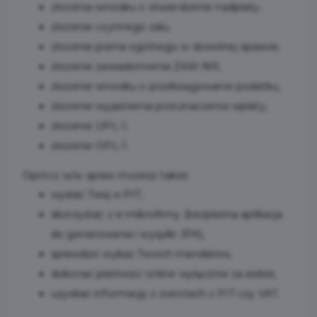
złożenia wniosku o stwierdzenie nadpłaty,
złożenie czynnego żalu,
złożenie pisma ogólnego w dowolnej sprawie,
złożenie zawiadomienia ZAW-NR,
złożenie wniosku o przeksięgowanie podatku,
złożenie wyjaśnienia przeznaczenia wpłaty,
złożenie UPL-1,
złożenie OPL-1.
Oprócz w/w spraw możesz także:
wysłać Twój e-PIT,
skorzystać z e-mikrofirmy (bezpłatna aplikacja
do generowania i wysyłki JPK),
sprawdzić wykaz Twoich mandatów,
dokonać płatności online wyłącznie za siebie,
uzyskać informację o zwrotach z PIT czy VAT.