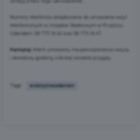
umieją zrobić tego samodzielnie.
Numery telefonów dedykowane do umawiania wizyt
telefonicznych w Urzędzie Skarbowym w Pruszczu
Gdańskim: 58 773 16 42 oraz 58 773 16 47.
Pamiętaj:
Klient umówiony ma pierwszeństwo wizyty
i określoną godzinę, o której zostanie przyjęty.
Tagi:
#URZĄDSKARBOWY