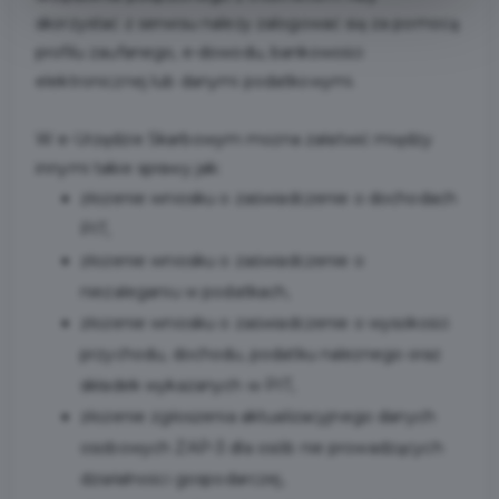
skorzystać z serwisu należy zalogować się za pomocą
profilu zaufanego, e-dowodu, bankowości
elektronicznej lub danymi podatkowymi.
W e-Urzędzie Skarbowym można załatwić między
innymi takie sprawy jak:
złożenie wniosku o zaświadczenie o dochodach
PIT,
złożenie wniosku o zaświadczenie o
niezaleganiu w podatkach,
złożenie wniosku o zaświadczenie o wysokości
przychodu, dochodu, podatku należnego oraz
składek wykazanych w PIT,
złożenie zgłoszenia aktualizacyjnego danych
osobowych ZAP-3 dla osób nie prowadzących
działalności gospodarczej,