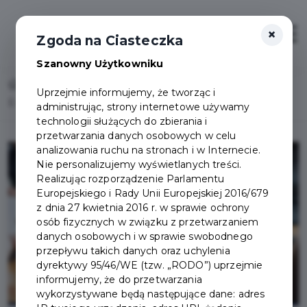
×
Otwór
Zgoda na Ciasteczka
Szanowny Użytkowniku
Home
Lista aktualności
Uprzejmie informujemy, że tworząc i
E-urząd skarbowy w zasięgu twojej ręki
administrując, strony internetowe używamy
technologii służących do zbierania i
przetwarzania danych osobowych w celu
analizowania ruchu na stronach i w Internecie.
Nie personalizujemy wyświetlanych treści.
Realizując rozporządzenie Parlamentu
Europejskiego i Rady Unii Europejskiej 2016/679
z dnia 27 kwietnia 2016 r. w sprawie ochrony
osób fizycznych w związku z przetwarzaniem
danych osobowych i w sprawie swobodnego
przepływu takich danych oraz uchylenia
dyrektywy 95/46/WE (tzw. „RODO”) uprzejmie
informujemy, że do przetwarzania
wykorzystywane będą następujące dane: adres