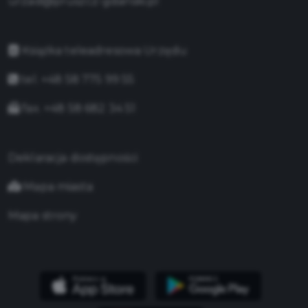
urzad@pruszcz-gdanski.pl
Książka teleadresowa Urzędu
tel. +48 58 775 99 55
fax. +48 58 682 34 51
Deklaracja dostępności
Mapa miasta
Mapa strony