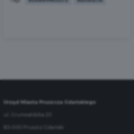
Tagi:
#DAWNYPRUSZCZ
#EDUKACJA
Urząd Miasta Pruszcza Gdańskiego
ul. Grunwaldzka 20
83-000 Pruszcz Gdański