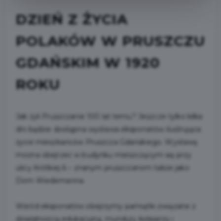
DZIEŃ Z ŻYCIA
POLAKÓW W PRUSZCZU
GDAŃSKIM W 1920
ROKU
Jak żyli Pruszczanie 100 lat temu? Jeszcze tylko kilka
dni będzie dostępna wystawa eksponatów ilustrująca
życie mieszkańców Pruszcza Gdańskiego. Wystawę
można obejrzeć w budynku mieszczącym się przy
ulicy Krótkiej 6 – znanym pruszczanom także jako
Dom Wiedemanna.
Wśród eksponatów obejrzymy pamiątki związane z
działalnością edukacyjną, mundury kolejarzy i