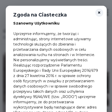
×
Otwór
Zgoda na Ciasteczka
Szanowny Użytkowniku
Home
Uprzejmie informujemy, że tworząc i
Dzień z życia Polaków w Pruszczu Gdańskim w 1920 roku
administrując, strony internetowe używamy
technologii służących do zbierania i
przetwarzania danych osobowych w celu
analizowania ruchu na stronach i w Internecie.
Nie personalizujemy wyświetlanych treści.
Realizując rozporządzenie Parlamentu
Europejskiego i Rady Unii Europejskiej 2016/679
z dnia 27 kwietnia 2016 r. w sprawie ochrony
osób fizycznych w związku z przetwarzaniem
danych osobowych i w sprawie swobodnego
przepływu takich danych oraz uchylenia
dyrektywy 95/46/WE (tzw. „RODO”) uprzejmie
informujemy, że do przetwarzania
wykorzystywane będą następujące dane: adres