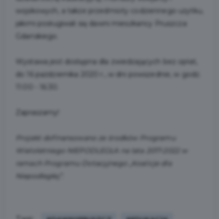
wojskowych, a także przedmioty codziennego użytku,
jakimi posługiwali się dawni mieszkańcy Pruszcza
Gdańskiego.
Wystawa jest dostępna dla zwiedzających bez opłat,
do 16 października 2020 r., w dni powszednie, w godz.
11:00 - 16:30.
Zapraszamy!
Projekt dofinansowano ze środków Programu
Wieloletniego NIEPODLEGŁA na lata 2017-2022 w
ramach Programu Dotacyjnego „Koalicje dla
Niepodległej”.