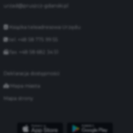
urzad@pruszcz-gdanski.pl
Książka teleadresowa Urzędu
tel. +48 58 775 99 55
fax. +48 58 682 34 51
Deklaracja dostępności
Mapa miasta
Mapa strony