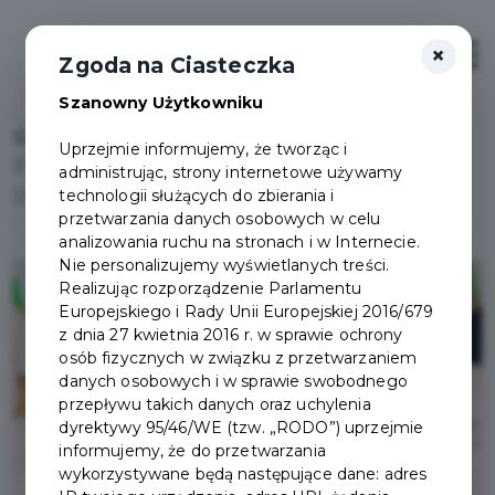
×
Otwór
Zgoda na Ciasteczka
Szanowny Użytkowniku
Home
Lista aktualności
Uprzejmie informujemy, że tworząc i
Dołącz do projektu "Fundusze dla Klimatu - Sieć
administrując, strony internetowe używamy
technologii służących do zbierania i
Doradców NGO"
przetwarzania danych osobowych w celu
analizowania ruchu na stronach i w Internecie.
Nie personalizujemy wyświetlanych treści.
Realizując rozporządzenie Parlamentu
Europejskiego i Rady Unii Europejskiej 2016/679
z dnia 27 kwietnia 2016 r. w sprawie ochrony
osób fizycznych w związku z przetwarzaniem
danych osobowych i w sprawie swobodnego
przepływu takich danych oraz uchylenia
dyrektywy 95/46/WE (tzw. „RODO”) uprzejmie
informujemy, że do przetwarzania
wykorzystywane będą następujące dane: adres