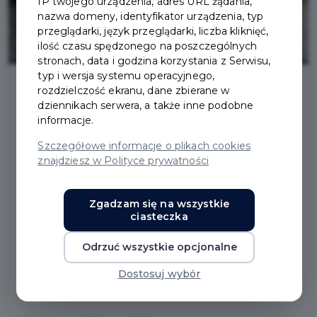
IP twojego urządzenia, adres URL żądania,
nazwa domeny, identyfikator urządzenia, typ
przeglądarki, język przeglądarki, liczba kliknięć,
ilość czasu spędzonego na poszczególnych
stronach, data i godzina korzystania z Serwisu,
typ i wersja systemu operacyjnego,
rozdzielczość ekranu, dane zbierane w
dziennikach serwera, a także inne podobne
2025-07-18
informacje.
Szczegółowe informacje o plikach cookies
CZWARTA EDYCJA
znajdziesz w Polityce prywatności
AKCJI KRWIODAWSTWA
Zgadzam się na wszystkie
W PRUSZCZU
ciasteczka
GDAŃSKIM – BLISKO 20
Odrzuć wszystkie opcjonalne
LITRÓW KRWI!
Dostosuj wybór