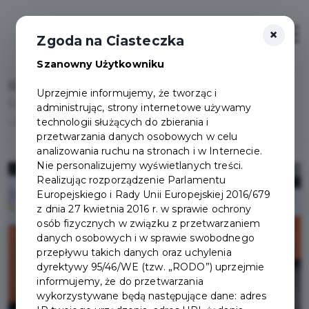
×
Otwór
Zgoda na Ciasteczka
Szanowny Użytkowniku
Home
Lista aktualności
Uprzejmie informujemy, że tworząc i
Czwarta edycja akcji krwiodawstwa w Pruszczu Gdańskim
administrując, strony internetowe używamy
technologii służących do zbierania i
– blisko 20 litrów krwi!
przetwarzania danych osobowych w celu
analizowania ruchu na stronach i w Internecie.
Nie personalizujemy wyświetlanych treści.
Realizując rozporządzenie Parlamentu
Europejskiego i Rady Unii Europejskiej 2016/679
z dnia 27 kwietnia 2016 r. w sprawie ochrony
osób fizycznych w związku z przetwarzaniem
danych osobowych i w sprawie swobodnego
przepływu takich danych oraz uchylenia
dyrektywy 95/46/WE (tzw. „RODO”) uprzejmie
informujemy, że do przetwarzania
wykorzystywane będą następujące dane: adres