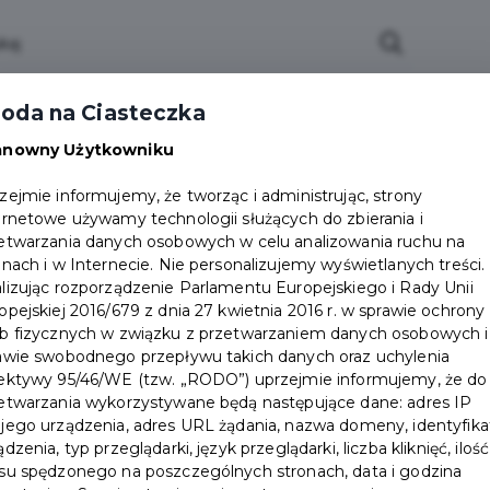
ci
Wydarzenia
O Mieście
Kultura i Sport
oda na Ciasteczka
eczna
Programy
Czyste miasto
Zainwes
anowny Użytkowniku
zu
Mapa Miasta
Załatw sprawę
Zamówie
zejmie informujemy, że tworząc i administrując, strony
ernetowe używamy technologii służących do zbierania i
Ochrona ludności
etwarzania danych osobowych w celu analizowania ruchu na
onach i w Internecie. Nie personalizujemy wyświetlanych treści.
ki na rok 2025: zakończył się etap zgłaszania projektów
lizując rozporządzenie Parlamentu Europejskiego i Rady Unii
opejskiej 2016/679 z dnia 27 kwietnia 2016 r. w sprawie ochrony
b fizycznych w związku z przetwarzaniem danych osobowych i
awie swobodnego przepływu takich danych oraz uchylenia
ektywy 95/46/WE (tzw. „RODO”) uprzejmie informujemy, że do
etwarzania wykorzystywane będą następujące dane: adres IP
jego urządzenia, adres URL żądania, nazwa domeny, identyfika
ądzenia, typ przeglądarki, język przeglądarki, liczba kliknięć, ilość
su spędzonego na poszczególnych stronach, data i godzina