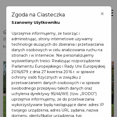
×
Otwór
Zgoda na Ciasteczka
Szanowny Użytkowniku
Home
Uprzejmie informujemy, że tworząc i
administrując, strony internetowe używamy
Budżet Obywatelski 2023 - zgłoś pomysł do końca
technologii służących do zbierania i przetwarzania
kwietnia!
danych osobowych w celu analizowania ruchu na
stronach i w Internecie. Nie personalizujemy
wyświetlanych treści. Realizując rozporządzenie
Parlamentu Europejskiego i Rady Unii Europejskiej
2016/679 z dnia 27 kwietnia 2016 r. w sprawie
ochrony osób fizycznych w związku z
przetwarzaniem danych osobowych i w sprawie
swobodnego przepływu takich danych oraz
uchylenia dyrektywy 95/46/WE (tzw. „RODO”)
uprzejmie informujemy, że do przetwarzania
wykorzystywane będą następujące dane: adres IP
twojego urządzenia, adres URL żądania, nazwa
domeny, identyfikator urządzenia, typ