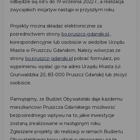
odbędzie się od 5 do 19 września 2022 r., a realizacja
zwycięskich inicjatyw nastąpi w przyszłym roku.
Projekty można składać elektronicznie za
pośrednictwem strony
bo.pruszcz-gdanski.pl
.,
korespondencyjnie lub osobiście w siedzibie Urzędu
Miasta w Pruszczu Gdańskim. Należy wówczas ze
strony
bo.pruszcz-gdanski.pl
pobrać formularz, po
wypełnieniu wysłać go na adres Urzędu Miasta (ul.
Grunwaldzka 20, 83-000 Pruszcz Gdański) lub złożyć
osobiście.
Pamiętajmy, że Budżet Obywatelski daje każdemu
mieszkańcowi Pruszcza Gdańskiego możliwość
bezpośredniego wpływu na to, jakie inwestycje
zostaną zrealizowane w następnym roku.
Zgłaszane projekty do realizacji w ramach Budżetu
Obywatelskiego biorą udział w głosowaniu na te,