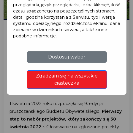
przeglądarki, język przeglądarki, liczba kliknięć, ilość
czasu spędzonego na poszczególnych stronach,
data i godzina korzystania z Serwisu, typ i wersja
systemu operacyjnego, rozdzielczość ekranu, dane
zbierane w dziennikach serwera, a także inne
podobne informacje.
2022-04-19
BUDŻET OBYWATELSKI
Dostosuj wybór
2023 - ZGŁOŚ POMYSŁ
Zgadzam się na wszystkie
DO KOŃCA KWIETNIA!
ciasteczka
1 kwietnia 2022 roku rozpoczęła się 9. edycja
pruszczańskiego Budżetu Obywatelskiego.
Pierwszy
etap to nabór projektów, który zakończy się 30
kwietnia 2022 r.
Głosowanie na zgłoszone projekty