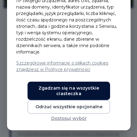
IP twojego urządzenia, adres URL żądania,
nazwa domeny, identyfikator urządzenia, typ
przeglądarki, język przeglądarki, liczba kliknięć,
ilość czasu spędzonego na poszczególnych
stronach, data i godzina korzystania z Serwisu,
2024-01-25
typ i wersja systemu operacyjnego,
rozdzielczość ekranu, dane zbierane w
BUDOWA ULICY
dziennikach serwera, a także inne podobne
informacje.
STRZELECKIEGO W
Szczegółowe informacje o plikach cookies
znajdziesz w Polityce prywatności
PRUSZCZU GDAŃSKIM -
ZAWARTO UMOWĘ
Zgadzam się na wszystkie
ciasteczka
Odrzuć wszystkie opcjonalne
W dniu 23.01.2024 r. została zawarta umowa na
robotę budowlaną pn.: "Budowa ul. Strzeleckiego w
Dostosuj wybór
Pruszczu Gdańskim."
To najważniejsza miejska inwestycja drogowa od