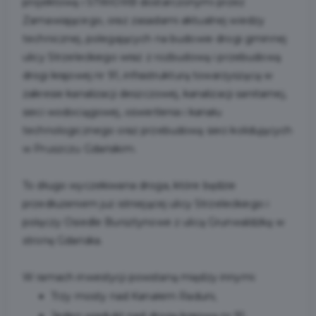
projektową i STWiORB dostarczonymi przez
Zamawiającego, oraz zasadami aktualnej wiedzy
technicznej, polegających na budowie drogi gminnej
ulicy Strzeleckiego wraz z rozbudową i przebudową
drogi krajowej nr 91, infrastrukturą towarzyszącą w
zakresie kanalizacji deszczowej, kanalizacji sanitarnej,
sieci wodociągowej, oświetlenia i kanału
technologicznego oraz przebudową sieci kolidujących
w Pruszczu Gdańskim.
To długo wyczekiwana droga, które będzie
przedłużeniem już istniejącej ulicy Strzeleckiego i
połączy Osiedle Bursztynowe z ulicą Grunwaldzką w
stronę Gdańska.
W ramach inwestycji powstaną między innymi:
Trzy mosty nad Kanałem Raduni,
Jeden wiadukt nad drogą krajową nr 91,