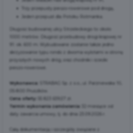
Trzy przepusty pieszo-rowerowe pod drogą,
Jeden przepust dla Potoku Rotmanka.
Długość budowanej ulicy Strzeleckiego to około
1000 metrów. Długość przebudowy drogi krajowej nr
91: ok. 600 m. Wybudowane zostanie także jedno
skrzyżowanie typu rondo z dwoma wylotami w stronę
przyszłych nowych dróg, oraz chodniki i ścieżki
pieszo-rowerowe.
Wykonawca:
STRABAG Sp. z o.o., ul. Parzniewska 10,
05-800 Pruszków.
Cena oferty:
55 823 639,57 zł.
Termin wykonania zamówienia:
32 miesiące od
daty zawarcia umowy, tj. do dnia 23.09.2026 r.
Całą dokumentację i szczegóły związane z