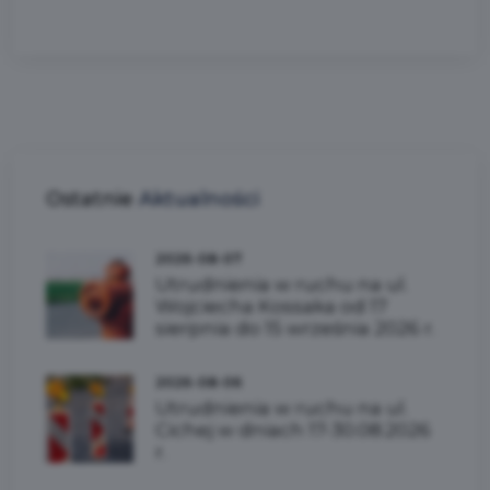
Ostatnie
Aktualności
2026-08-07
Utrudnienia w ruchu na ul.
Wojciecha Kossaka od 17
sierpnia do 15 września 2026 r.
2026-08-06
Utrudnienia w ruchu na ul.
Cichej w dniach 17-30.08.2026
r.