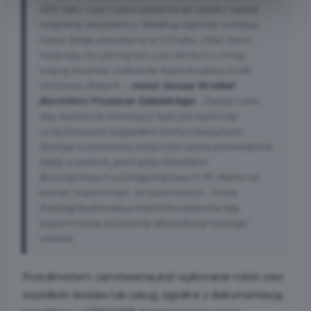
2011 roku, czyli czasu oddania do użytku naszej
miejskiej obwodnicy. Według zapisów umowy,
nowa droga powstanie w 2,5 roku, choć mam
nadzieję, że uda się ten czas skrócić o mniej
więcej kwartał. Całkowity koszt budowy to 56
milionów złotych.
–
mówi Janusz Wróbel
Burmistrz Pruszcza Gdańskiego
-
Zależy nam,
aby realizacja inwestycji była jak najmniej
uciążliwa pod względem komunikacyjnym,
dlatego w pierwszej kolejności prace prowadzone
będą w polach, pomiędzy Osiedlem
Bursztynowym a Drogą Krajową nr 91. Warto na
koniec wspomnieć, że wykonawca – firma
Strabag budowała przed kilkunastoma laty
wspomnianą wcześniej obwodnicę naszego
miasta.
Przedmiotem zamówienia jest wykonanie robót oraz
wszelkich dostaw lub usług, zgodne z dokumentacją