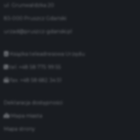
ul. Grunwaldzka 20
83-000 Pruszcz Gdański
urzad@pruszcz-gdanski.pl
Książka teleadresowa Urzędu
tel. +48 58 775 99 55
fax. +48 58 682 34 51
Deklaracja dostępności
Mapa miasta
Mapa strony