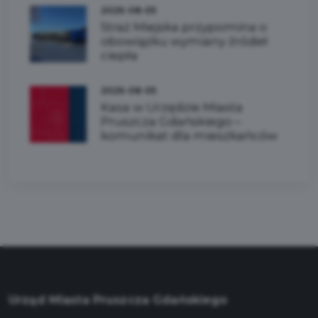
2026-08-05
Straż Miejska przypomina o
obowiązku wymiany źródeł
ciepła
2026-08-05
Kasa w Urzędzie Miasta
Pruszcza Gdańskiego –
komunikat dla mieszkańców
Urząd Miasta Pruszcza Gdańskiego