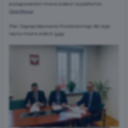
postępowaniem można znaleźć na platformie
OpenNexus
.
Plan Zagospodarowania Przestrzennego dla tego
rejonu można znaleźć
tutaj
.