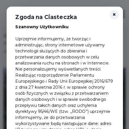
×
Otwór
Zgoda na Ciasteczka
Szanowny Użytkowniku
Home
Lista aktualności
Uprzejmie informujemy, że tworząc i
Budowa ulicy Strzeleckiego w Pruszczu Gdańskim -
administrując, strony internetowe używamy
technologii służących do zbierania i
zawarto umowę
przetwarzania danych osobowych w celu
analizowania ruchu na stronach i w Internecie.
Nie personalizujemy wyświetlanych treści.
Realizując rozporządzenie Parlamentu
Europejskiego i Rady Unii Europejskiej 2016/679
z dnia 27 kwietnia 2016 r. w sprawie ochrony
osób fizycznych w związku z przetwarzaniem
danych osobowych i w sprawie swobodnego
przepływu takich danych oraz uchylenia
dyrektywy 95/46/WE (tzw. „RODO”) uprzejmie
informujemy, że do przetwarzania
wykorzystywane będą następujące dane: adres