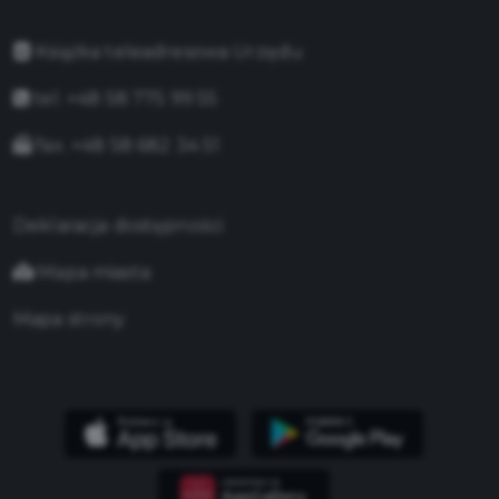
Książka teleadresowa Urzędu
tel. +48 58 775 99 55
fax. +48 58 682 34 51
Deklaracja dostępności
Mapa miasta
Mapa strony