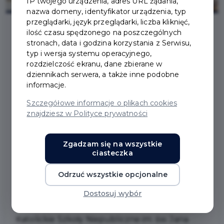
IP twojego urządzenia, adres URL żądania,
nazwa domeny, identyfikator urządzenia, typ
przeglądarki, język przeglądarki, liczba kliknięć,
ilość czasu spędzonego na poszczególnych
stronach, data i godzina korzystania z Serwisu,
2026-02-12
typ i wersja systemu operacyjnego,
rozdzielczość ekranu, dane zbierane w
BEZPŁATNE
dziennikach serwera, a także inne podobne
informacje.
WARSZTATY
Szczegółowe informacje o plikach cookies
znajdziesz w Polityce prywatności
PRZYGOTOWUJĄCE
UCZNIÓW DO
Zgadzam się na wszystkie
ciasteczka
EGZAMINU
Odrzuć wszystkie opcjonalne
ÓSMOKLASISTY
Dostosuj wybór
Katolickie Szkoły Niepubliczne im. św. Jana