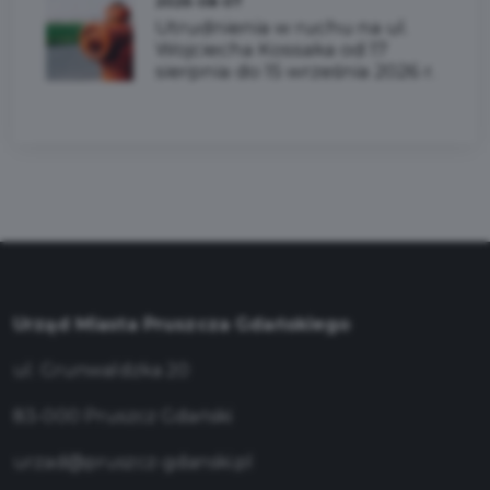
2026-08-07
Utrudnienia w ruchu na ul.
Wojciecha Kossaka od 17
sierpnia do 15 września 2026 r.
Urząd Miasta Pruszcza Gdańskiego
ul. Grunwaldzka 20
83-000 Pruszcz Gdański
urzad@pruszcz-gdanski.pl