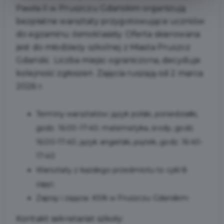
Pawła II w Pruszczu Gdańskim organizują
bezpłatne warsztaty przygotowujące uczniów
do egzaminu ósmoklasisty. Oferta skierowana
jest do młodzieży szkolnej z Miasta Pruszcz
Gdański. Liczba miejsc ograniczona, decyduje
kolejność zgłoszeń. Zajęcia ruszają od 2 marca
2026 r.
Terminy warsztatów: język polski, poniedziałki,
godz. 16:00-17:40; matematyka, środy, godz.
16:00-17:40; język angielski, piątek, godz. 16:40-
17:40
Warsztaty z każdego przedmiotu to cykl 8
zajęć.
Zapisy i zajęcia: KSN w Pruszczu Gdańskim
Kontakt sekretariat szkoły: