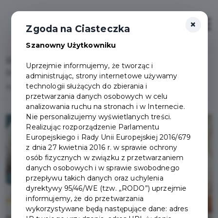
×
Otwór
Zgoda na Ciasteczka
Szanowny Użytkowniku
Home
Lista aktualności
Uprzejmie informujemy, że tworząc i
Bezpłatne warsztaty przygotowujące uczniów do
administrując, strony internetowe używamy
technologii służących do zbierania i
egzaminu ósmoklasisty
przetwarzania danych osobowych w celu
analizowania ruchu na stronach i w Internecie.
Nie personalizujemy wyświetlanych treści.
Realizując rozporządzenie Parlamentu
Europejskiego i Rady Unii Europejskiej 2016/679
z dnia 27 kwietnia 2016 r. w sprawie ochrony
osób fizycznych w związku z przetwarzaniem
danych osobowych i w sprawie swobodnego
przepływu takich danych oraz uchylenia
dyrektywy 95/46/WE (tzw. „RODO”) uprzejmie
informujemy, że do przetwarzania
wykorzystywane będą następujące dane: adres