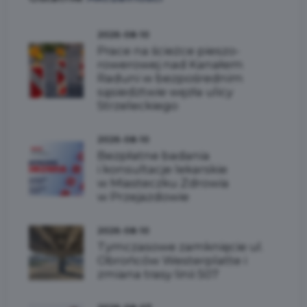
2026-08-10
Prace na ścieżce pieszo-
rowerowej nad Kanałem
Raduni w bezpośrednim
sąsiedztwie węzła ulicy
Strzeleckiego
2026-08-10
Bezpłatne badania
i konsultacje lekarskie
w Miasteczku Zdrowia
w Przejazdowie
2026-08-10
Tymczasowe zamknięcie ul.
Obrońców Westerplatte i
zmiana trasy linii 507