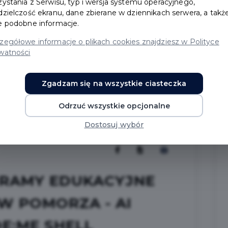
zystania z Serwisu, typ i wersja systemu operacyjnego,
dzielczość ekranu, dane zbierane w dziennikach serwera, a takż
e podobne informacje.
zegółowe informacje o plikach cookies znajdziesz w Polityce
watności
Zgadzam się na wszystkie ciasteczka
Odrzuć wszystkie opcjonalne
Dostosuj wybór
GRAMY EDUKACYJNE
W POMORZA - AI
E:ME SHELL