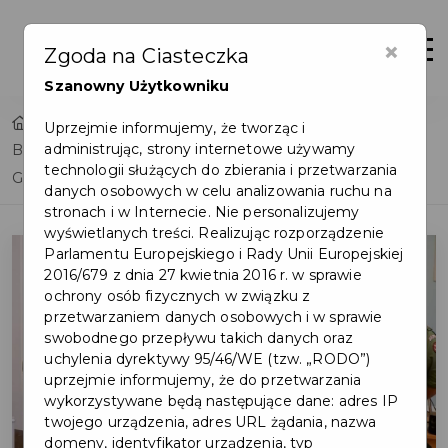
×
Otwór
Zgoda na Ciasteczka
Szanowny Użytkowniku
Home
Uprzejmie informujemy, że tworząc i
administrując, strony internetowe używamy
Betlejemskie Światło Pokoju zawitało do Pruszcza
technologii służących do zbierania i przetwarzania
Gdańskiego
danych osobowych w celu analizowania ruchu na
stronach i w Internecie. Nie personalizujemy
wyświetlanych treści. Realizując rozporządzenie
Parlamentu Europejskiego i Rady Unii Europejskiej
2016/679 z dnia 27 kwietnia 2016 r. w sprawie
ochrony osób fizycznych w związku z
przetwarzaniem danych osobowych i w sprawie
swobodnego przepływu takich danych oraz
uchylenia dyrektywy 95/46/WE (tzw. „RODO”)
uprzejmie informujemy, że do przetwarzania
wykorzystywane będą następujące dane: adres IP
twojego urządzenia, adres URL żądania, nazwa
domeny, identyfikator urządzenia, typ