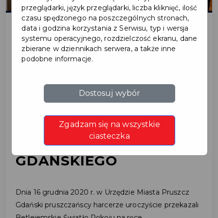
przeglądarki, język przeglądarki, liczba kliknięć, ilość
czasu spędzonego na poszczególnych stronach,
data i godzina korzystania z Serwisu, typ i wersja
systemu operacyjnego, rozdzielczość ekranu, dane
2020-12-16
zbierane w dziennikach serwera, a także inne
podobne informacje.
BETLEJEMSKIE
ŚWIATŁO POKOJU
Dostosuj wybór
ZAWITAŁO DO
Zgadzam się na wszystkie
PRUSZCZA
ciasteczka
GDAŃSKIEGO
Dnia 16 grudnia 2020 r. w Urzędzie Miasta Pruszcz
Gdański pruszczańscy harcerze uroczyście przekazali
Betlejemskie Światło Pokoju na ręce