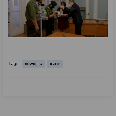
Tagi:
#ŚWIĘTO
#ZHP