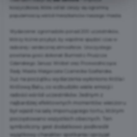
koszyczkowa, która od lat cieszy się ogromną
popularnością wśród mieszkańców naszego miasta.
Wydarzenie zgromadziło ponad 200 uczestników,
którzy licznie przybyli, by wspólnie spędzić czas w
radosnej i serdecznej atmosferze. Uroczystego
powitania gości dokonali Burmistrz Pruszcza
Gdańskiego Janusz Wróbel oraz Przewodnicząca
Rady Miasta Małgorzata Czarnecka-Szafrańska.
Już na początku wydarzenia wyłoniono Króla i
Królową Balu, co wzbudziło wiele emocji i
radości wśród uczestników. Jednym z
najbardziej efektownych momentów wieczoru
był wjazd na salę imponującego tortu, którym
poczęstowano wszystkich obecnych. Ten
symboliczny gest dodatkowo podkreślił
wyjątkowy charakter spotkania i sprzyjał