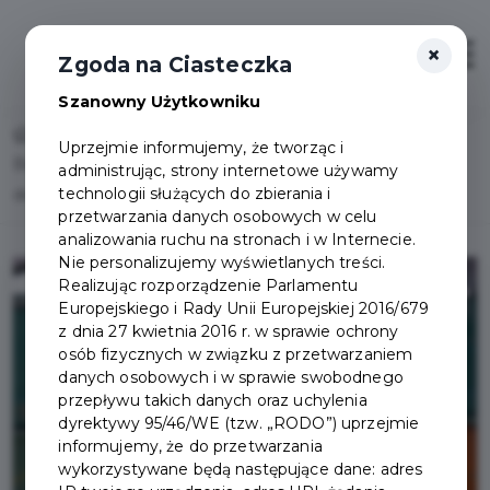
×
Otwór
Zgoda na Ciasteczka
Szanowny Użytkowniku
Home
Lista aktualności
Uprzejmie informujemy, że tworząc i
Bal Seniora w Pruszczu Gdańskim - pełen uśmiechu i
administrując, strony internetowe używamy
technologii służących do zbierania i
dobrej zabawy - fotorelacja
przetwarzania danych osobowych w celu
analizowania ruchu na stronach i w Internecie.
Nie personalizujemy wyświetlanych treści.
Realizując rozporządzenie Parlamentu
Europejskiego i Rady Unii Europejskiej 2016/679
z dnia 27 kwietnia 2016 r. w sprawie ochrony
osób fizycznych w związku z przetwarzaniem
danych osobowych i w sprawie swobodnego
przepływu takich danych oraz uchylenia
dyrektywy 95/46/WE (tzw. „RODO”) uprzejmie
informujemy, że do przetwarzania
wykorzystywane będą następujące dane: adres