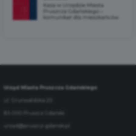
Kasa w Urzędzie Miasta
Pruszcza Gdańskiego –
komunikat dla mieszkańców
Urząd Miasta Pruszcza Gdańskiego
ul. Grunwaldzka 20
83-000 Pruszcz Gdański
urzad@pruszcz-gdanski.pl