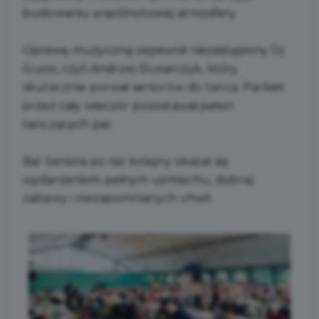
budowaniu wspólnotowej atmosfery.
Oprawę muzyczną zapewnił niezastąpiony Dj
Gucio, czyli Andrzej Ślusarczyk, który
skutecznie porwał seniorów do tańca. Parkiet
przez cały wieczór pozostawał pełen
tańczących par.
Bal Seniora po raz kolejny okazał się
wydarzeniem pełnym uśmiechu, dobrej
zabawy i niezapomnianych chwil.