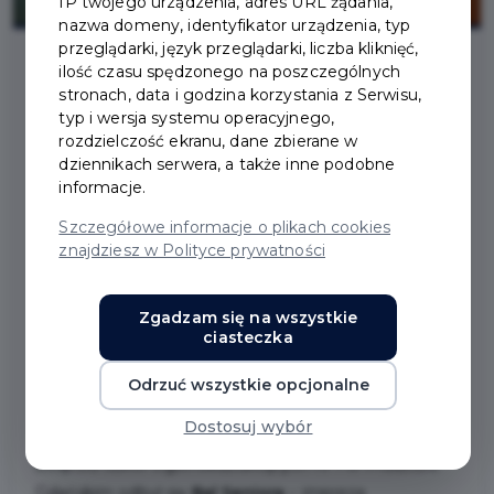
IP twojego urządzenia, adres URL żądania,
nazwa domeny, identyfikator urządzenia, typ
przeglądarki, język przeglądarki, liczba kliknięć,
ilość czasu spędzonego na poszczególnych
stronach, data i godzina korzystania z Serwisu,
2026-06-12
typ i wersja systemu operacyjnego,
rozdzielczość ekranu, dane zbierane w
BAL SENIORA W
dziennikach serwera, a także inne podobne
informacje.
PRUSZCZU GDAŃSKIM -
Szczegółowe informacje o plikach cookies
znajdziesz w Polityce prywatności
PEŁEN UŚMIECHU I
DOBREJ ZABAWY -
Zgadzam się na wszystkie
ciasteczka
FOTORELACJA
Odrzuć wszystkie opcjonalne
Dostosuj wybór
10 czerwca 2026 r. w hali sportowo-widowiskowej
Zespołu Szkół Ogólnokształcących nr 1 w Pruszczu
Gdańskim odbył się
Bal Seniora
– impreza