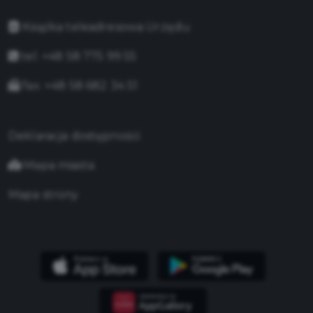
Książka teleadresowa Urzędu
tel. +48 58 775 99 55
fax. +48 58 682 34 51
Deklaracja dostępności
Mapa miasta
Mapa strony