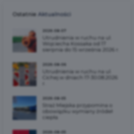
Ostatnie
Aktualności
2026-08-07
Utrudnienia w ruchu na ul.
Wojciecha Kossaka od 17
sierpnia do 15 września 2026 r.
2026-08-06
Utrudnienia w ruchu na ul.
Cichej w dniach 17-30.08.2026
r.
2026-08-05
Straż Miejska przypomina o
obowiązku wymiany źródeł
ciepła
2026-08-05