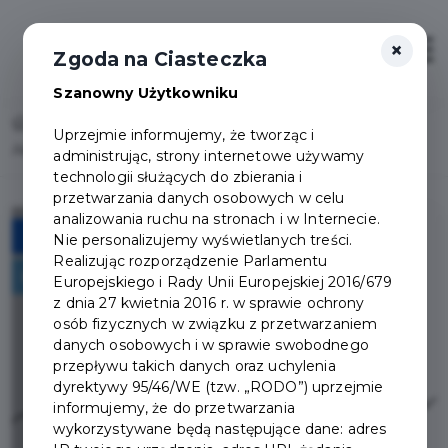
×
Otwór
Zgoda na Ciasteczka
Szanowny Użytkowniku
Home
Lista aktualności
Uprzejmie informujemy, że tworząc i
Akumulator Społeczny 2025 - uzyskaj dotację!
administrując, strony internetowe używamy
technologii służących do zbierania i
przetwarzania danych osobowych w celu
analizowania ruchu na stronach i w Internecie.
Nie personalizujemy wyświetlanych treści.
Realizując rozporządzenie Parlamentu
Europejskiego i Rady Unii Europejskiej 2016/679
z dnia 27 kwietnia 2016 r. w sprawie ochrony
osób fizycznych w związku z przetwarzaniem
danych osobowych i w sprawie swobodnego
przepływu takich danych oraz uchylenia
dyrektywy 95/46/WE (tzw. „RODO”) uprzejmie
informujemy, że do przetwarzania
wykorzystywane będą następujące dane: adres