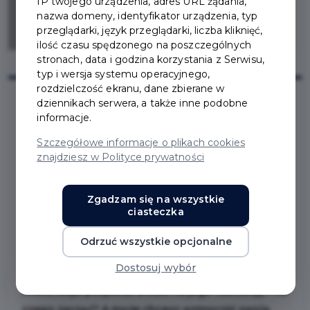
IP twojego urządzenia, adres URL żądania,
nazwa domeny, identyfikator urządzenia, typ
przeglądarki, język przeglądarki, liczba kliknięć,
ilość czasu spędzonego na poszczególnych
stronach, data i godzina korzystania z Serwisu,
typ i wersja systemu operacyjnego,
rozdzielczość ekranu, dane zbierane w
dziennikach serwera, a także inne podobne
informacje.
2025-03-06
Szczegółowe informacje o plikach cookies
znajdziesz w Polityce prywatności
AKUMULATOR
SPOŁECZNY 2025 -
Zgadzam się na wszystkie
ciasteczka
UZYSKAJ DOTACJĘ!
Odrzuć wszystkie opcjonalne
Dostosuj wybór
Masz pomysł na działania w swojej okolicy? Nie
wiesz, skąd pozyskać środki na jego realizację i od
czego zacząć? A może chcesz wzmocnić swoją