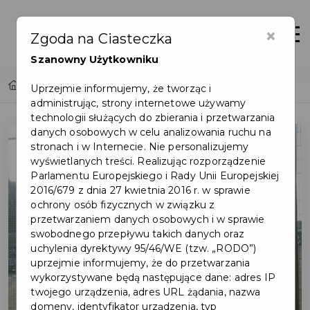
×
Otwór
Zgoda na Ciasteczka
Szanowny Użytkowniku
Home
Akcja ekologiczna OREW
Uprzejmie informujemy, że tworząc i
administrując, strony internetowe używamy
technologii służących do zbierania i przetwarzania
danych osobowych w celu analizowania ruchu na
stronach i w Internecie. Nie personalizujemy
wyświetlanych treści. Realizując rozporządzenie
Parlamentu Europejskiego i Rady Unii Europejskiej
2016/679 z dnia 27 kwietnia 2016 r. w sprawie
ochrony osób fizycznych w związku z
przetwarzaniem danych osobowych i w sprawie
swobodnego przepływu takich danych oraz
uchylenia dyrektywy 95/46/WE (tzw. „RODO”)
uprzejmie informujemy, że do przetwarzania
wykorzystywane będą następujące dane: adres IP
twojego urządzenia, adres URL żądania, nazwa
domeny, identyfikator urządzenia, typ