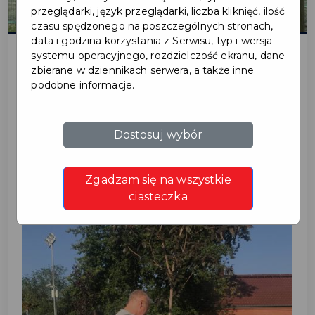
przeglądarki, język przeglądarki, liczba kliknięć, ilość
czasu spędzonego na poszczególnych stronach,
data i godzina korzystania z Serwisu, typ i wersja
systemu operacyjnego, rozdzielczość ekranu, dane
zbierane w dziennikach serwera, a także inne
2020-09-24
podobne informacje.
AKCJA EKOLOGICZNA
Dostosuj wybór
OREW
Zgadzam się na wszystkie
ciasteczka