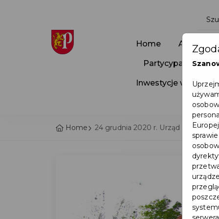
Home
Aktualnoś
Zgoda
Partycypacja Społ
Szano
Inwestycje w Pruszc
Uprzejm
używamy
osobowy
persona
Europej
Home
24 grudnia 2020 r. Urząd Miasta Pr
sprawie
osobowy
dyrekty
przetwa
urządze
przegląd
poszcze
systemu
serwera