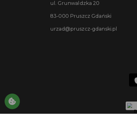
ul. Grunwaldzka 20
83-000 Pruszcz Gdański
urzad@pruszcz-gdanski.pl
Copyright © 2021