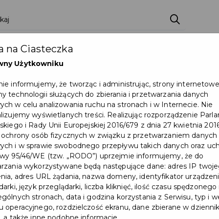
ci
Wydarzenia
O Mieście
Kultura i Sport
 na Ciasteczka
eczna
Programy
Czyste miasto
Zainwes
wny Użytkowniku
zu
Mapa Miasta
Załatw sprawę
Zamówie
ie informujemy, że tworząc i administrując, strony internetow
 technologii służących do zbierania i przetwarzania danych
Ochrona ludności
ch w celu analizowania ruchu na stronach i w Internecie. Nie
lizujemy wyświetlanych treści. Realizując rozporządzenie Par
skiego i Rady Unii Europejskiej 2016/679 z dnia 27 kwietnia 2016
uszcz Gdański będzie nieczynny
 ochrony osób fizycznych w związku z przetwarzaniem danych
ch i w sprawie swobodnego przepływu takich danych oraz uch
wy 95/46/WE (tzw. „RODO”) uprzejmie informujemy, że do
rzania wykorzystywane będą następujące dane: adres IP twoj
nia, adres URL żądania, nazwa domeny, identyfikator urządzeni
arki, język przeglądarki, liczba kliknięć, ilość czasu spędzonego
gólnych stronach, data i godzina korzystania z Serwisu, typ i w
 operacyjnego, rozdzielczość ekranu, dane zbierane w dzienni
, a także inne podobne informacje.