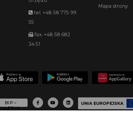
Urzędu
Mapa strony
tel. +48 58 775 99
55
fax. +48 58 682
34 51
UNIA EUROPEJSKA
 - 2026 Urząd Miasta Pruszcza Gdańskiego - Wszystkie 
Build with
by qb