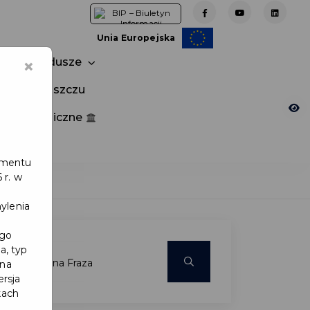
Unia Europejska
×
Fundusze
tuj w Pruszczu
nia publiczne
e
lamentu
 r. w
ylenia
ego
a, typ
 na
ersja
kach