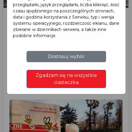
przeglądarki, język przeglądarki, liczba kliknięć, ilość
czasu spędzonego na poszczególnych stronach,
data i godzina korzystania z Serwisu, typ i wersja
systemu operacyjnego, rozdzielczość ekranu, dane
2022-02-09
zbierane w dziennikach serwera, a także inne
podobne informacje.
PRUSZCZANIE MOGĄ
SZYBKO I BEZPŁATNIE
Dostosuj wybór
POZBYĆ SIĘ
Zgadzam się na wszystkie
ELEKTROŚMIECI
ciasteczka