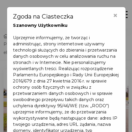
×
Otwór
Zgoda na Ciasteczka
Szanowny Użytkowniku
Home
Lista aktualności
Uprzejmie informujemy, że tworząc i
administrując, strony internetowe używamy
Pruszczanie mogą szybko i bezpłatnie pozbyć się
technologii służących do zbierania i przetwarzania
elektrośmieci
danych osobowych w celu analizowania ruchu na
stronach i w Internecie. Nie personalizujemy
wyświetlanych treści. Realizując rozporządzenie
Parlamentu Europejskiego i Rady Unii Europejskiej
2016/679 z dnia 27 kwietnia 2016 r. w sprawie
ochrony osób fizycznych w związku z
przetwarzaniem danych osobowych i w sprawie
swobodnego przepływu takich danych oraz
uchylenia dyrektywy 95/46/WE (tzw. „RODO”)
uprzejmie informujemy, że do przetwarzania
wykorzystywane będą następujące dane: adres IP
twojego urządzenia, adres URL żądania, nazwa
domeny, identyfikator urządzenia, typ