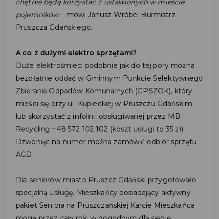
chętnie będą korzystać z ustawionych w mieście
pojemników
– mówi Janusz Wróbel Burmistrz
Pruszcza Gdańskiego.
A co z dużymi elektro sprzętami?
Duże elektrośmieci podobnie jak do tej pory można
bezpłatnie oddać w Gminnym Punkcie Selektywnego
Zbierania Odpadów Komunalnych (GPSZOK), który
mieści się przy ul. Kupieckiej w Pruszczu Gdańskim
lub skorzystać z infolinii obsługiwanej przez MB
Recycling +48 572 102 102 (koszt usługi to 35 zł).
Dzwoniąc na numer można zamówić odbiór sprzętu
AGD .
Dla seniorów miasto Pruszcz Gdański przygotowało
specjalną usługę. Mieszkańcy posiadający aktywny
pakiet Seniora na Pruszczańskiej Karcie Mieszkańca
mogą przez cały rok, w dogodnym dla siebie