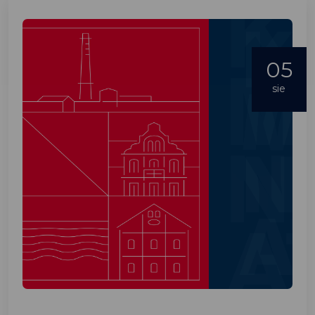
05
sie