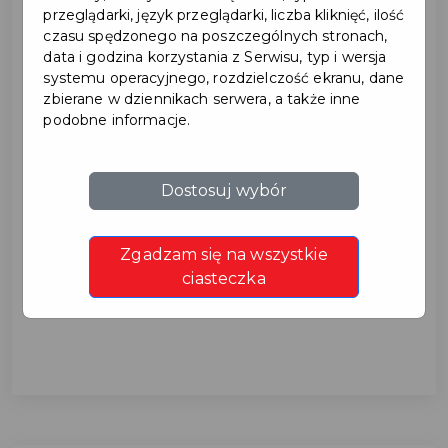
przeglądarki, język przeglądarki, liczba kliknięć, ilość
czasu spędzonego na poszczególnych stronach,
data i godzina korzystania z Serwisu, typ i wersja
systemu operacyjnego, rozdzielczość ekranu, dane
zbierane w dziennikach serwera, a także inne
podobne informacje.
Straż Miejska przypomina o
Dostosuj wybór
obowiązku wymiany źródeł
Zgadzam się na wszystkie
ciepła
ciasteczka
RAZEM DBAJMY O CZYSTE POWIETRZE...