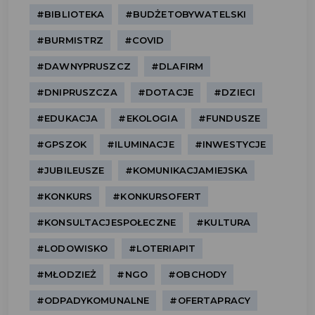
#BIBLIOTEKA
#BUDŻETOBYWATELSKI
#BURMISTRZ
#COVID
#DAWNYPRUSZCZ
#DLAFIRM
#DNIPRUSZCZA
#DOTACJE
#DZIECI
#EDUKACJA
#EKOLOGIA
#FUNDUSZE
#GPSZOK
#ILUMINACJE
#INWESTYCJE
#JUBILEUSZE
#KOMUNIKACJAMIEJSKA
#KONKURS
#KONKURSOFERT
#KONSULTACJESPOŁECZNE
#KULTURA
#LODOWISKO
#LOTERIAPIT
#MŁODZIEŻ
#NGO
#OBCHODY
#ODPADYKOMUNALNE
#OFERTAPRACY