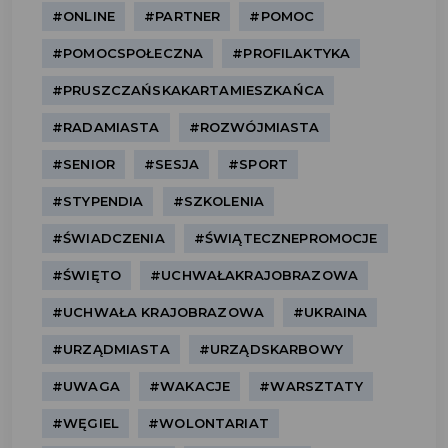
#ONLINE
#PARTNER
#POMOC
#POMOCSPOŁECZNA
#PROFILAKTYKA
#PRUSZCZAŃSKAKARTAMIESZKAŃCA
#RADAMIASTA
#ROZWÓJMIASTA
#SENIOR
#SESJA
#SPORT
#STYPENDIA
#SZKOLENIA
#ŚWIADCZENIA
#ŚWIĄTECZNEPROMOCJE
#ŚWIĘTO
#UCHWAŁAKRAJOBRAZOWA
#UCHWAŁA KRAJOBRAZOWA
#UKRAINA
#URZĄDMIASTA
#URZĄDSKARBOWY
#UWAGA
#WAKACJE
#WARSZTATY
#WĘGIEL
#WOLONTARIAT