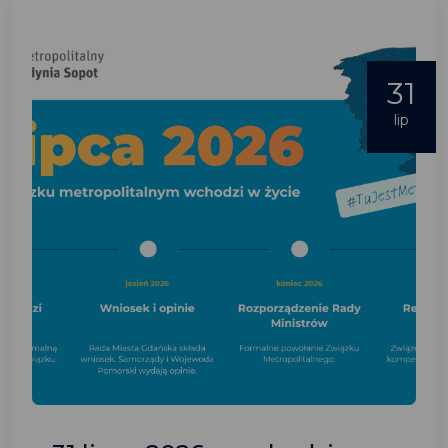
31
lip