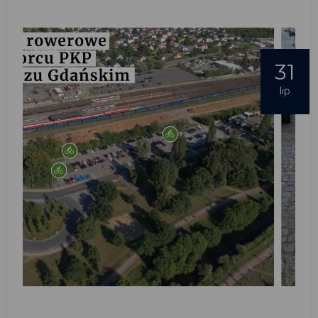
31
lip