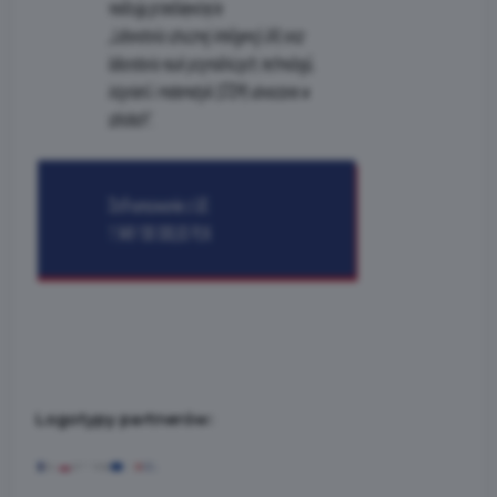
Logotypy partnerów: