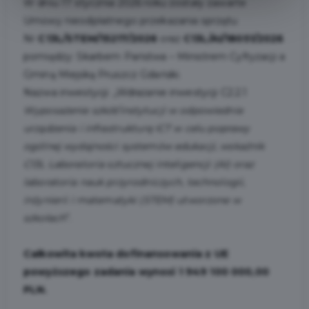
W dniu 17 stycznia 2026 roku zostały zawarte
Umowy nieodpłatnego przekazania sprzętu
Nr
C13L/STEM/15217/2026
oraz
C13L/AI/18051/2026
pomiędzy: Skarbem Państwa – Ministrem Cyfryzacji a
Gminą Miejską Pruszcz Gdański.
Nazwa inwestycji: „Wdrażanie inwestycji C2.2.1
Wyposażenie szkół/instytucji w odpowiednie
urządzenia i infrastrukturę ICT w celu poprawy
ogólnej wydajności systemów edukacji, wskaźnik
C13L Laboratoria sztucznej inteligencji (AI) oraz
laboratoria nauk przyrodniczych, technologii,
inżynierii i matematyki (STEM) utworzone w
szkołach
”.
Całkowita kwota dofinansowania z UE
powyższego zadania wynosi 1 949 100 000,00
PLN.