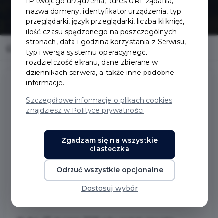
IP twojego urządzenia, adres URL żądania,
nazwa domeny, identyfikator urządzenia, typ
przeglądarki, język przeglądarki, liczba kliknięć,
ilość czasu spędzonego na poszczególnych
stronach, data i godzina korzystania z Serwisu,
Home
Fundusze zewnętrzne
typ i wersja systemu operacyjnego,
rozdzielczość ekranu, dane zbierane w
dziennikach serwera, a także inne podobne
informacje.
Szczegółowe informacje o plikach cookies
znajdziesz w Polityce prywatności
Opis projektu:
Wdrożenie inwestycji C2.2.1 – laboratoria AI i
Zgadzam się na wszystkie
STEM w szkołach
ciasteczka
Odrzuć wszystkie opcjonalne
Dostosuj wybór