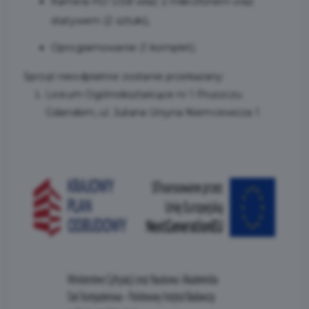
Kamera HD USB wraz z mikrofonem oraz
statywem (2 sztuki),
Oprogramowanie (1 komplet).
Sprzęt nieodpłatnie zostanie przekazany:
Liceum Ogólnokształcące nr 1 Pruszczu
Gdańskim, ul. Juliana Ursyna Niemcewicza 1