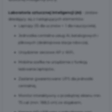
Laboratoria sztucznej inteligencji (AI)
- zestaw
składający się z następujących elementów:
Laptopy (15 dla uczniów + 1 dla nauczyciela),
Jednostka centralna usług AI, katalogowych i
plikowych (desktopowa stacja robocza),
Urządzenie sieciowe AP z WiFi,
Mobilna szafka na urządzenia z funkcją
ładowania laptopów,
Zasilanie gwarantowane UPS dla jednostki
centralnej,
Monitor interaktywny o przekątnej ekranu min.
75 cali (min. 188,5 cm) ze stojakiem,