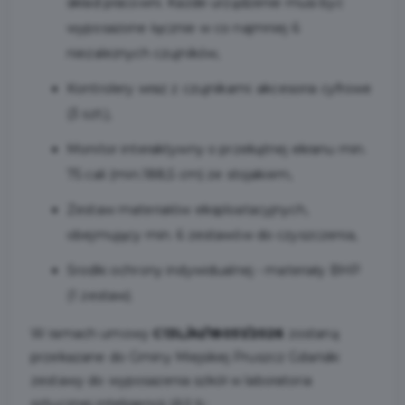
skład pracowni. Każde urządzenie musi być
wyposażone łącznie w co najmniej 6
niezależnych czujników,
Kontrolery wraz z czujnikami: akcesoria cyfrowe
(3 szt.),
Monitor interaktywny o przekątnej ekranu min.
75 cali (min.188,5 cm) ze stojakiem,
Zestaw materiałów eksploatacyjnych,
obejmujący min. 6 zestawów do czyszczenia,
Środki ochrony indywidualnej - materiały BHP
(1 zestaw).
W ramach umowy
C13L/AI/18051/2026
zostaną
przekazane do Gminy Miejskiej Pruszcz Gdański
zestawy do wyposażenia szkół w laboratoria
sztucznej inteligencji (AI) tj.: