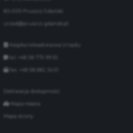
83-000 Pruszcz Gdański
urzad@pruszcz-gdanski.pl
Książka teleadresowa Urzędu
tel. +48 58 775 99 55
fax. +48 58 682 34 51
Deklaracja dostępności
Mapa miasta
Mapa strony