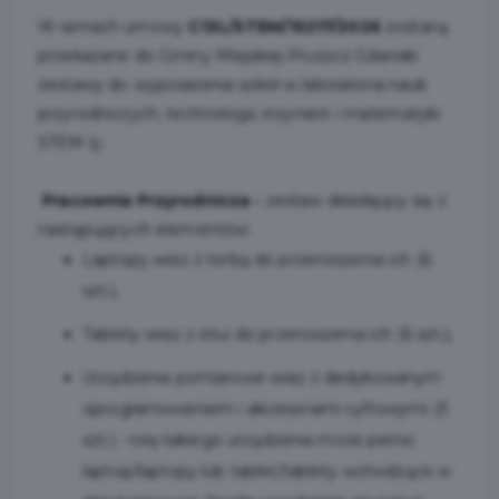
W ramach umowy
C13L/STEM/15217/2026
zostaną
przekazane do Gminy Miejskiej Pruszcz Gdański
zestawy do wyposażenia szkół w laboratoria nauk
przyrodniczych, technologii, inżynierii i matematyki
STEM tj.:
Pracownia Przyrodnicza -
zestaw składający się z
następujących elementów:
Laptopy wraz z torbą do przenoszenia ich (6
szt.),
Tablety wraz z etui do przenoszenia ich (6 szt.),
Urządzenia pomiarowe wraz z dedykowanym
oprogramowaniem i akcesoriami cyfrowymi (3
szt.) - rolę takiego urządzenia może pełnić
laptop/laptopy lub tablet/tablety wchodzące w