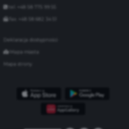
tel. +48 58 775 99 55
fax. +48 58 682 34 51
Deklaracja dostępności
Mapa miasta
Mapa strony