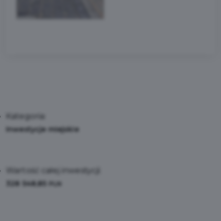
Kategoria:
Inwestycje miejskie
Wartość całej inwestycji:
328 548,85
PLN