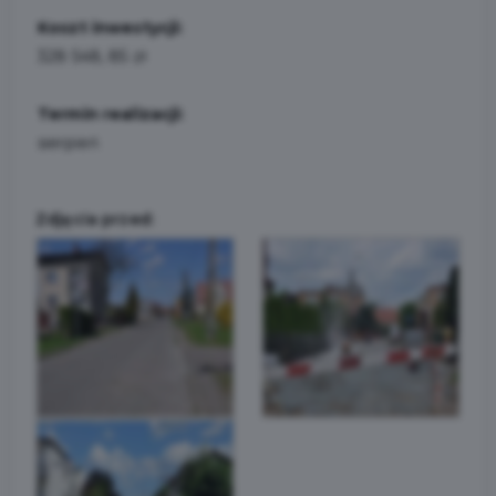
Koszt inwestycji:
328 548, 85 zł
Termin realizacji:
sierpień
Zdjęcia przed: