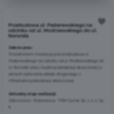
Przebudowa ul. Paderewskiego na
odcinku od ul. Modrzewskiego do ul.
Norwida
Zakres prac:
Przedmiotem inwestycji jest przebudowa ul.
Paderewskiego na odcinku od ul. Modrzewskiego do
ul. Norwida wraz z budową kanalizacji deszczowej w
ramach wykonania układu drogowego z
infrastrukturą kanalizacji deszczowej.
Aktualny etap realizacji:
Zakończono. Wykonawca - PBH Jumar Sp. z o. o. Sp.
k.