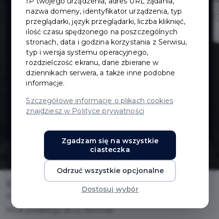
IP twojego urządzenia, adres URL żądania,
Paderewskiego
nazwa domeny, identyfikator urządzenia, typ
przeglądarki, język przeglądarki, liczba kliknięć,
ilość czasu spędzonego na poszczególnych
na odcinku od
stronach, data i godzina korzystania z Serwisu,
typ i wersja systemu operacyjnego,
ul.
rozdzielczość ekranu, dane zbierane w
dziennikach serwera, a także inne podobne
informacje.
Modrzewskiego
Szczegółowe informacje o plikach cookies
znajdziesz w Polityce prywatności
do ul. Norwida
Zgadzam się na wszystkie
ciasteczka
Odrzuć wszystkie opcjonalne
Home
Inwestycje
Dostosuj wybór
Przebudowa ul. Paderewskiego na odcinku od ul.
Modrzewskiego do ul. Norwida