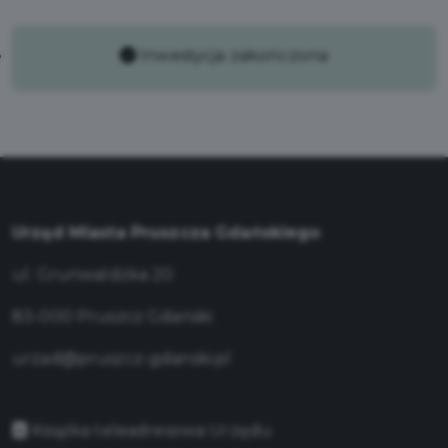
Inwestycja zakończona
Urząd Miasta Pruszcza Gdańskiego
ul. Grunwaldzka 20
83-000 Pruszcz Gdański
urzad@pruszcz-gdanski.pl
Książka teleadresowa Urzędu