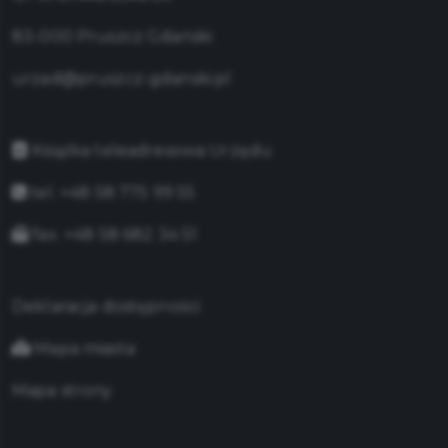
83-000 Pruszcz Gdański
urzad@pruszcz-gdanski.pl
Książka teleadresowa Urzędu
tel. +48 58 775 99 55
fax. +48 58 682 34 51
Deklaracja dostępności
Mapa miasta
Mapa strony