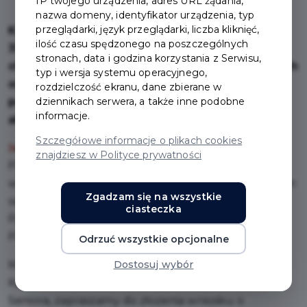
IP twojego urządzenia, adres URL żądania,
Seniora. Pruszczańska
nazwa domeny, identyfikator urządzenia, typ
przeglądarki, język przeglądarki, liczba kliknięć,
Karta Seniora, zachowa ważność jeszcze do
ilość czasu spędzonego na poszczególnych
31.12.2021 r., po tym czasie osoby, które będą
stronach, data i godzina korzystania z Serwisu,
chciały korzystać ze zniżek i ulg dedykowanych
typ i wersja systemu operacyjnego,
osobom w wieku 60 lat i więcej, będą musiały
rozdzielczość ekranu, dane zbierane w
posiadać Pruszczańską Kartę Mieszkańca z
dziennikach serwera, a także inne podobne
informacje.
aktywnym Pakietem Seniora.
Szczegółowe informacje o plikach cookies
Jak otrzymać Pakiet Seniora?
znajdziesz w Polityce prywatności
Pakiet Seniora nadawany jest automatycznie
wszystkim mieszkańcom, którzy spełniają kryterium
Zgadzam się na wszystkie
wieku tj. mają 60 lat lub więcej oraz posiadają
ciasteczka
Pruszczańską Kartę Mieszkańca z aktywnym
Pakietem Mieszkańca.
Odrzuć wszystkie opcjonalne
Mieszkańców, którzy nie posiadają Pruszczańskiej
Dostosuj wybór
Karty Mieszkańca, a chcieliby skorzystać z Pakietu
Seniora, zapraszamy do złożenia wniosku o