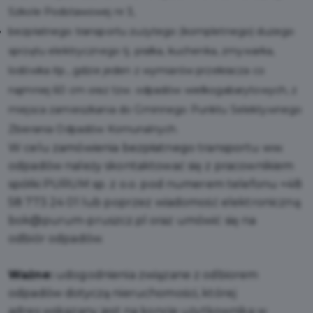
Szkole Podstawowej nr 3,
bezpłatnego transportu zużytego (kompletnego) dużego
sprzętu elektrycznego tj. pralka, kuchenka, zmywarka,
lodówka itp., gdzie jeden z wymiarów przekracza co
najmniej 60 cm oraz tzw. odpadów wielkogabarytowych, z
miejsca zamieszkania do Gminnego Punktu Selektywnego
Zbierania Odpadów Komunalnych.
W celu zamówienia bezpłatnego transportu ww.
odpadów należy skontaktować się z pracownikiem
spółki PURUM sp. z o.o. pod numerem telefonu +48
58 773 24 01 lub poprzez wiadomość elektroniczną
bok@purum-pruszcz.pl oraz umówić się na
odbiór odpadów.
Ważne:
udogodnienia związane z odbiorem
odpadów dotyczą nieruchomości, której
adres wskazany jest na koncie użytkownika w