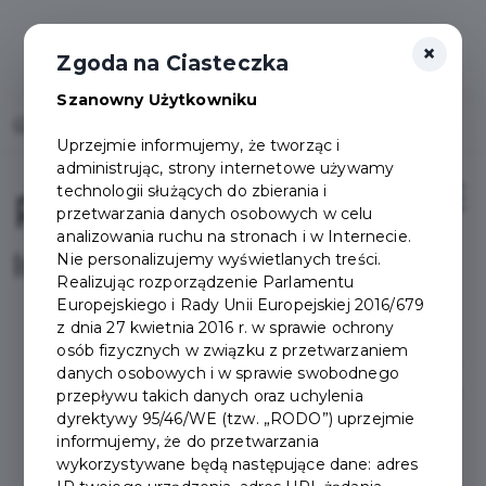
×
Zgoda na Ciasteczka
Szanowny Użytkowniku
Home
Projekty
Pakiet Seniora
Uprzejmie informujemy, że tworząc i
administrując, strony internetowe używamy
technologii służących do zbierania i
Pakiet Seniora
przetwarzania danych osobowych w celu
analizowania ruchu na stronach i w Internecie.
Informacje
Nie personalizujemy wyświetlanych treści.
Realizując rozporządzenie Parlamentu
Europejskiego i Rady Unii Europejskiej 2016/679
z dnia 27 kwietnia 2016 r. w sprawie ochrony
osób fizycznych w związku z przetwarzaniem
Pakiet Seniora powstał
danych osobowych i w sprawie swobodnego
01.07.2021 r. zastępując
przepływu takich danych oraz uchylenia
dyrektywy 95/46/WE (tzw. „RODO”) uprzejmie
tym samym działającą
informujemy, że do przetwarzania
do 30.06.2021 r.
wykorzystywane będą następujące dane: adres
Pruszczańską Kartę