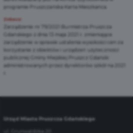
programie Pruszczańska Karta Mieszkańca.
Zobacz:
Zarządzenie nr 79/2021 Burmistrza Pruszcza
Gdańskiego z dnia 13 maja 2021 r. zmieniające
zarządzenie w sprawie ustalenia wysokości cen za
korzystanie z obiektów i urządzeń użyteczności
publicznej Gminy Miejskiej Pruszcz Gdański
administrowanych przez dyrektorów szkół na 2021
r.
Urząd Miasta Pruszcza Gdańskiego
ul. Grunwaldzka 20