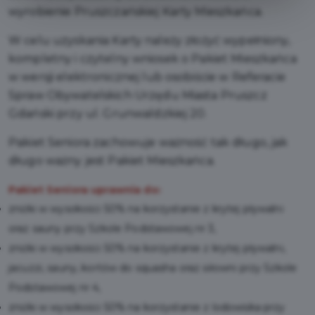
wyrobienie Pruszczańskiej Karty Mieszkańca.
W celu uzyskania Karty należy złożyć wypełniony,
kompletny i czytelny wniosek o Pakiet Mieszkańca
w wersji elektronicznej lub osobiście w Referacie
Spraw Obywatelskich Urzędu Miasta Pruszcz
Gdański przy ul. Grunwaldzkiej 20.
Pakiet Seniora zachowuje ważność tak długo, jak
długo ważny jest Pakiet Mieszkańca.
Pakiet Seniora uprawnia do:
zniżki w wysokości 50% na korzystanie z krytej pływalni
oraz sauny przy Szkole Podstawowej nr 3,
zniżki w wysokości 50% na korzystanie z krytej pływalni,
jacuzzi, sauny, kortów do squasha oraz siłowni przy Szkole
Podstawowej nr 4,
zniżki w wysokości 50% na korzystanie z lodowiska przy