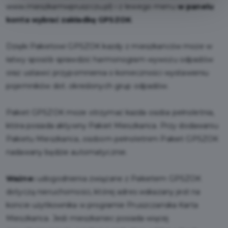
www.mieszkamwpruszczu.pl) i z lewego menu
w panelu
konta wybrać zakładkę GPSZOK
.
Dzięki Pakietowi GPSZOK każdy z mieszkańców może w
łatwy sposób sprawdzić harmonogram wywozu odpadów
oraz ustawić przypomnienia o konieczności wystawieniu
pojemników dot. określonych grup odpadów.
Pakiet GPSZOK może otrzymać każda osoba pełnoletnia,
która posiada aktywny Pakiet Mieszkańca. Przy dodawaniu
Pakietu Mieszkańca, osobom pełnoletnim Pakiet GPSZOK
nadawany będzie automatycznie.
Ważne:
udogodnienia związane z Pakietem GPSZOK
dotyczą nieruchomości, której adres wskazany jest na
koncie użytkownika w programie Pruszczańska Karta
Mieszkańca. Jeśli mieszkaniec posiada więcej