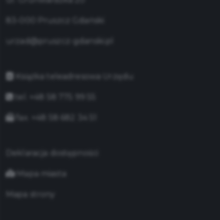
83-000 Pruszcz Gdański
urzad@pruszcz-gdanski.pl
Książka teleadresowa Urzędu
tel. +48 58 775 99 55
fax. +48 58 682 34 51
Deklaracja dostępności
Mapa miasta
Mapa strony