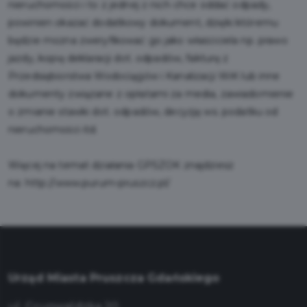
nieruchomości i to z jednej z nich chce oddać odpady,
powinien okazać dodatkowy dokument, dzięki któremu
będzie można zweryfikować go jako właściciela np. prawo
jazdy, kopię deklaracji dot. odpadów, fakturę z
Przedsiębiorstwa Wodociągów i Kanalizacji WiK lub inne
dokumenty związane z opłatami za media, zawiadomienie
o zmianie stawki dot. odpadów, decyzję ws. podatku od
nieruchomości itd.
Więcej na temat działania GPSZOK znajdziesz
na: http://www.purum-pruszcz.pl/
Urząd Miasta Pruszcza Gdańskiego
ul. Grunwaldzka 20