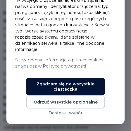
IP twojego urządzenia, adres URL żądania,
jako mieszkańca miasta
nazwa domeny, identyfikator urządzenia, typ
przeglądarki, język przeglądarki, liczba kliknięć,
Pruszcz Gdański. Bez konieczności okazywania
ilość czasu spędzonego na poszczególnych
dodatkowych dokumentów
tj. dowodu czy rachunku za
stronach, data i godzina korzystania z Serwisu,
media. Zatem jeśli zamierzasz oddać odpady w Gminnym
typ i wersja systemu operacyjnego,
Punkcie Selektywnej Zbiórki Odpadów Komunalnych
rozdzielczość ekranu, dane zbierane w
dziennikach serwera, a także inne podobne
Gminy Miejskiej Pruszcz Gdański, który mieści się przy ul.
informacje.
Kupieckiej, wystarczy, że weźmiesz ze sobą Kartę
Mieszkańca.
Szczegółowe informacje o plikach cookies
znajdziesz w Polityce prywatności
Pakiet GPSZOK posiada także jeszcze jedną cenną
funkcjonalność. Każdy posiadacz karty z aktywnym
Zgadzam się na wszystkie
Pakietem GPSZOK
może w łatwy sposób sprawdzić
ciasteczka
jaką ilość czystego gruzu, zmieszanych odpadów
Odrzuć wszystkie opcjonalne
budowlanych oraz materiałów izolacyjnych możne
jeszcze oddać w danym roku kalendarzowym.
Gdzie
Dostosuj wybór
znaleźć tę informację? Wystarczy na komputerze
zalogować się na swoje konto (na stronie