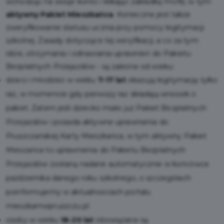
wchodząc na swoje konto i klikając zakładkę Profil), w tym
aktywny Pakiet Mieszkańca
. Konieczne jest także
zweryfikowanie statusu ucznia przy pomocy legitymacji
szkolnej. Zasady dotyczące tej weryfikacji, a co za tym
idzie, otrzymania i odnawiania uprawnień do Pakietu
Bezpłatnych Przejazdów - są zależne od wieku:
dzieci i młodzież w wieku
7-17 lat
okazują legitymację tylko
raz, w momencie gdy pierwszy raz składają wniosek o
pakiet. Zatem jeśli dziecko miało już Pakiet Bezpłatnych
Przejazdów i posiada aktywne uprawnienia do
Pruszczańskiej Karty Mieszkańca, w tym aktywny Pakiet
Mieszańca to uprawnienia do Pakietu Bezpłatnych
Przejazdów zostaną nadane automatycznie w końcówce
października danego roku szkolnego, o szczegółach
poinformujemy w aktualnościach portalu
mieszkamwpruszczu.pl
osoby w wieku
18-20 lat
obowiązane są