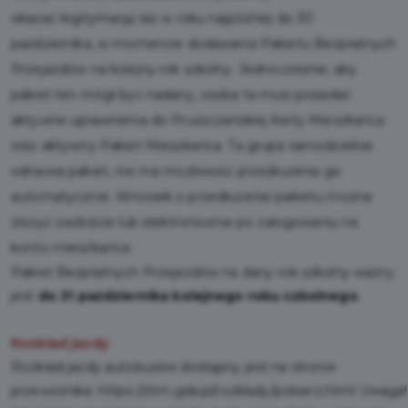
okazać legitymację raz w roku najpóźniej do 30
października, w momencie dodawania Pakietu Bezpłatnych
Przejazdów na kolejny rok szkolny. Jednocześnie, aby
pakiet ten mógł być nadany, osoba ta musi posiadać
aktywne uprawnienia do Pruszczańskiej Karty Mieszkańca
oraz aktywny Pakiet Mieszkańca. Ta grupa samodzielnie
odnawia pakiet, nie ma możliwości przedłużenia go
automatycznie. Wniosek o przedłużenie pakietu można
złożyć osobiście lub elektronicznie po zalogowaniu na
konto mieszkańca.
Pakiet Bezpłatnych Przejazdów na dany rok szkolny ważny
jest
do 31 października kolejnego roku szkolnego
.
Rozkład jazdy
Rozkład jazdy autobusów dostępny jest na stronie
przewoźnika:
https://ztm.gda.pl/rozklady/pobierz.html
Uwaga!