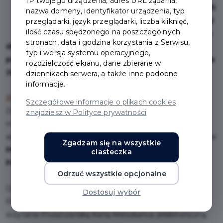
IP twojego urządzenia, adres URL żądania,
Gdańska na liniach: 132 i N5
nazwa domeny, identyfikator urządzenia, typ
i (od 1 sierpnia 2026 r.) M32
przeglądarki, język przeglądarki, liczba kliknięć,
ilość czasu spędzonego na poszczególnych
mogą korzystać wyłącznie
stronach, data i godzina korzystania z Serwisu,
dzieci i młodzież uczący się w szkołach
typ i wersja systemu operacyjnego,
podstawowych i ponadpodstawowych do ukończenia
rozdzielczość ekranu, dane zbierane w
20. roku życia, mieszkający w Pruszczu Gdańskim.
dziennikach serwera, a także inne podobne
informacje.
Zasady przyznawania Pakietu
Szczegółowe informacje o plikach cookies
Do bezpłatnych przejazdów uprawnieni są: dzieci i
znajdziesz w Polityce prywatności
młodzież ucząca się do ukończenia 20. roku życia z
adresem zamieszkania w Pruszczu Gdańskim na podstawie
Zgadzam się na wszystkie
Pruszczańskiej Karty Mieszkańca z aktywnym
ciasteczka
Pakietem Bezpłatnych Przejazdów.
Odrzuć wszystkie opcjonalne
Osoby, które posiadają aktywny Pakiet Bezpłatnych
Dostosuj wybór
Przejazdów, w razie kontroli powinny przedstawić do
sczytania Pruszczańską Kartę Mieszkańca (elektroniczną