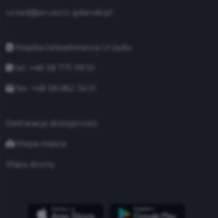
urzad@pruszcz-gdanski.pl
Książka teleadresowa Urzędu
tel. +48 58 775 99 55
fax. +48 58 682 34 51
Deklaracja dostępności
Mapa miasta
Mapa strony