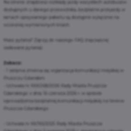
Na stronie znajdziesz rozkłady jazdy wszystkich autobusów
dostępnych u danego przewoźnika, bezpłatne przejazdy w
ramach opisywanego pakietu są dostępne wyłącznie na
wcześniej wymienionych liniach.
Masz pytania? Zajrzyj do naszego FAQ (najczęściej
zadawane pytania).
Zobacz:
-
1 sierpnia zmienia się organizacja komunikacji miejskiej w
Pruszczu Gdańskim
-
Uchwała nr XXX/268/2026 Rady Miasta Pruszcza
Gdańskiego z dnia 16 czerwca 2026 r. w sprawie
wprowadzenia bezpłatnej komunikacji miejskiej na terenie
Pruszcza Gdańskiego
-
Uchwała nr XX/165/2025 Rady Miasta Pruszcza