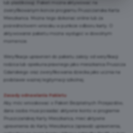
lub plastikową). Pakiet można aktywować na
zweryfikowanym koncie programu Pruszczańska Karta
Mieszkańca. Można tego dokonać online lub za
pośrednictwem wniosku w punkcie odbioru karty. O
aktywowanie pakietu można wystąpić w dowolnym
momencie.
Weryfikacja uprawnień do pakietu zależy od weryfikacji
rodzica lub opiekuna prawnego jako mieszkańca Pruszcza
Gdańskiego oraz zweryfikowania dziecka jako ucznia na
podstawie ważnej legitymacji szkolnej.
Zasady odnawiania Pakietu
Aby móc wnioskować o Pakiet Bezpłatnych Przejazdów,
dana osoba musi posiadać aktywne konto w programie
Pruszczańskiej Karty Mieszkańca, mieć aktywne
uprawnienia do Karty Mieszkańca (sprawdź uprawnienia,