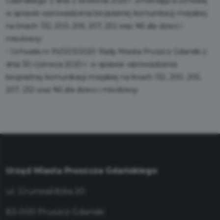
Gdańskiego z dnia 2 września 2025 r. zmieniająca uchwałę
w sprawie wprowadzenia bezpłatnej komunikacji miejskiej
na liniach 132, 200, 205, 207, 232 oraz N5 dla dzieci i
młodzieży
-
Uchwała nr XV/203/2020 Rady Miasta Pruszcz Gdański z
dnia 30 czerwca 2020 r. w sprawie wprowadzenia
bezpłatnej komunikacji miejskiej na liniach 132, 200, 205,
207, 232 oraz N5 dla dzieci i młodzieży
Urząd Miasta Pruszcza Gdańskiego
ul. Grunwaldzka 20
83-000 Pruszcz Gdański