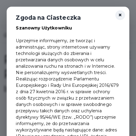
×
Zgoda na Ciasteczka
Szanowny Użytkowniku
Home
Projekty
Pakiet Bezpłatnych Przejazdów
Uprzejmie informujemy, że tworząc i
administrując, strony internetowe używamy
technologii służących do zbierania i
Pakiet Bezpłatnych
przetwarzania danych osobowych w celu
analizowania ruchu na stronach i w Internecie.
Przejazdów
Nie personalizujemy wyświetlanych treści.
Realizując rozporządzenie Parlamentu
Europejskiego i Rady Unii Europejskiej 2016/679
Informacje
z dnia 27 kwietnia 2016 r. w sprawie ochrony
osób fizycznych w związku z przetwarzaniem
danych osobowych i w sprawie swobodnego
przepływu takich danych oraz uchylenia
Z bezpłatnej komunikacji
dyrektywy 95/46/WE (tzw. „RODO”) uprzejmie
informujemy, że do przetwarzania
miejskiej na terenie
wykorzystywane będą następujące dane: adres
Pruszcza Gdańskiego i