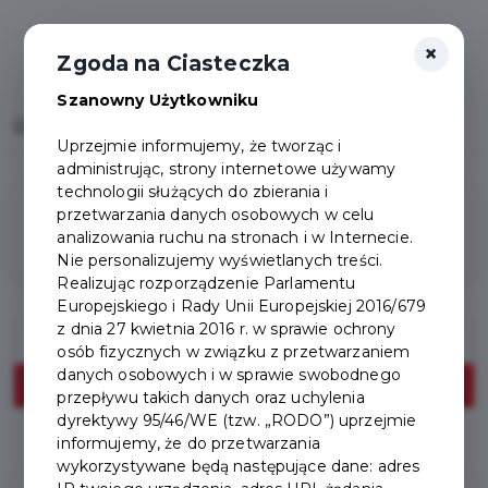
×
Zgoda na Ciasteczka
Szanowny Użytkowniku
Home
Wydarzenia
Uprzejmie informujemy, że tworząc i
administrując, strony internetowe używamy
technologii służących do zbierania i
przetwarzania danych osobowych w celu
Filtry
analizowania ruchu na stronach i w Internecie.
Nie personalizujemy wyświetlanych treści.
Realizując rozporządzenie Parlamentu
Europejskiego i Rady Unii Europejskiej 2016/679
z dnia 27 kwietnia 2016 r. w sprawie ochrony
osób fizycznych w związku z przetwarzaniem
danych osobowych i w sprawie swobodnego
przepływu takich danych oraz uchylenia
dyrektywy 95/46/WE (tzw. „RODO”) uprzejmie
informujemy, że do przetwarzania
Liczba wydarzeń spełniających kryteria: 9.
wykorzystywane będą następujące dane: adres