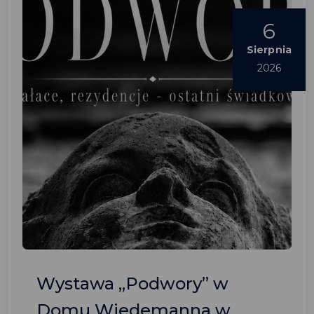
6
Sierpnia
2026
Wystawa „Podwory” w
Domu Wiedemanna w