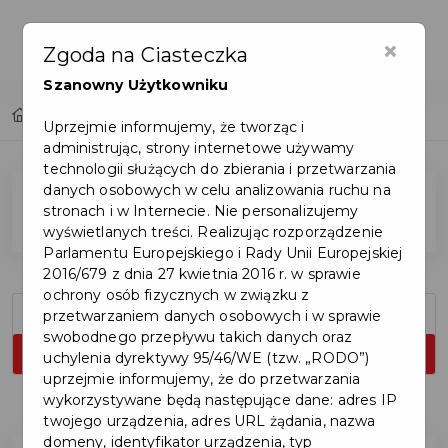
×
Zgoda na Ciasteczka
Szanowny Użytkowniku
Home
Wydarzenia
Uprzejmie informujemy, że tworząc i
administrując, strony internetowe używamy
technologii służących do zbierania i przetwarzania
danych osobowych w celu analizowania ruchu na
Filtry
stronach i w Internecie. Nie personalizujemy
wyświetlanych treści. Realizując rozporządzenie
Parlamentu Europejskiego i Rady Unii Europejskiej
2016/679 z dnia 27 kwietnia 2016 r. w sprawie
ochrony osób fizycznych w związku z
przetwarzaniem danych osobowych i w sprawie
swobodnego przepływu takich danych oraz
uchylenia dyrektywy 95/46/WE (tzw. „RODO”)
uprzejmie informujemy, że do przetwarzania
wykorzystywane będą następujące dane: adres IP
Liczba wydarzeń spełniających kryteria: 9.
twojego urządzenia, adres URL żądania, nazwa
domeny, identyfikator urządzenia, typ