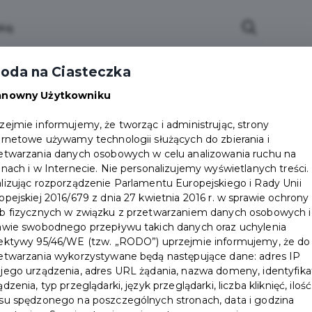
oda na Ciasteczka
anowny Użytkowniku
zejmie informujemy, że tworząc i administrując, strony
ernetowe używamy technologii służących do zbierania i
etwarzania danych osobowych w celu analizowania ruchu na
onach i w Internecie. Nie personalizujemy wyświetlanych treści.
lizując rozporządzenie Parlamentu Europejskiego i Rady Unii
opejskiej 2016/679 z dnia 27 kwietnia 2016 r. w sprawie ochrony
b fizycznych w związku z przetwarzaniem danych osobowych i
m
awie swobodnego przepływu takich danych oraz uchylenia
ektywy 95/46/WE (tzw. „RODO”) uprzejmie informujemy, że do
etwarzania wykorzystywane będą następujące dane: adres IP
jego urządzenia, adres URL żądania, nazwa domeny, identyfika
ądzenia, typ przeglądarki, język przeglądarki, liczba kliknięć, ilość
su spędzonego na poszczególnych stronach, data i godzina