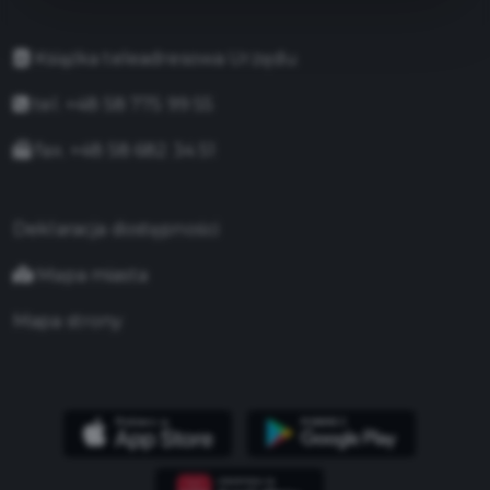
Książka teleadresowa Urzędu
tel. +48 58 775 99 55
fax. +48 58 682 34 51
Deklaracja dostępności
Mapa miasta
Mapa strony