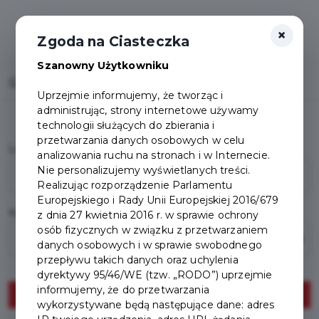
×
Zgoda na Ciasteczka
Szanowny Użytkowniku
Home
Panel Mieszkańca
Logowanie
Uprzejmie informujemy, że tworząc i
administrując, strony internetowe używamy
technologii służących do zbierania i
przetwarzania danych osobowych w celu
Login
(E-mail / Telefon komórkowy)
analizowania ruchu na stronach i w Internecie.
Nie personalizujemy wyświetlanych treści.
Realizując rozporządzenie Parlamentu
Europejskiego i Rady Unii Europejskiej 2016/679
Hasło
z dnia 27 kwietnia 2016 r. w sprawie ochrony
osób fizycznych w związku z przetwarzaniem
danych osobowych i w sprawie swobodnego
przepływu takich danych oraz uchylenia
dyrektywy 95/46/WE (tzw. „RODO”) uprzejmie
informujemy, że do przetwarzania
Zaloguj
wykorzystywane będą następujące dane: adres