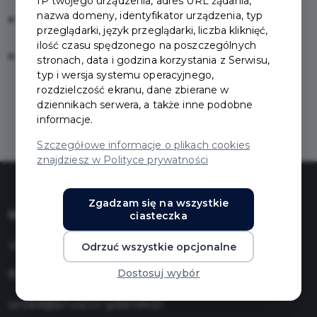
IP twojego urządzenia, adres URL żądania,
nazwa domeny, identyfikator urządzenia, typ
Nie pamiętam hasła
przeglądarki, język przeglądarki, liczba kliknięć,
ilość czasu spędzonego na poszczególnych
Zarejestruj się
stronach, data i godzina korzystania z Serwisu,
typ i wersja systemu operacyjnego,
rozdzielczość ekranu, dane zbierane w
dziennikach serwera, a także inne podobne
informacje.
Szczegółowe informacje o plikach cookies
znajdziesz w Polityce prywatności
Zgadzam się na wszystkie
Urząd Miasta Pruszcza Gdańskiego
ciasteczka
ul. Grunwaldzka 20
Odrzuć wszystkie opcjonalne
Dostosuj wybór
83-000 Pruszcz Gdański
urzad@pruszcz-gdanski.pl