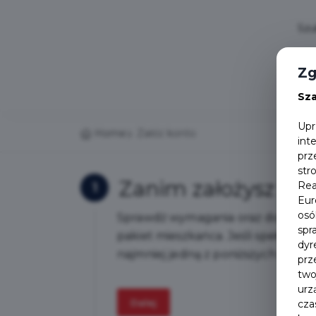
Zg
Sz
Upr
Home
Załóż konto
int
prz
str
Zanim założysz kon
Rea
1
Eur
osó
Sprawdź wymagania oraz dokument
spr
pakiet mieszkańca. Jeśli spełnias
dyr
najmniej jedną z poniższych odpowie
prz
two
urz
Dalej
cza