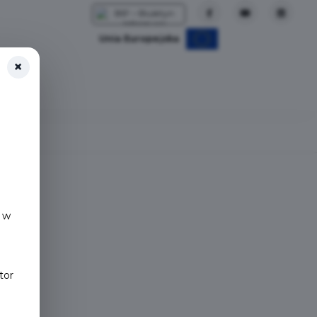
Unia Europejska
×
 w
tor