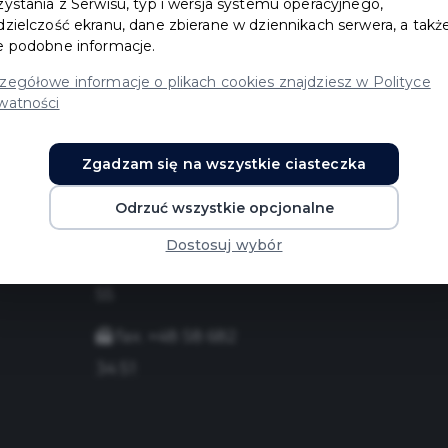
zystania z Serwisu, typ i wersja systemu operacyjnego,
dzielczość ekranu, dane zbierane w dziennikach serwera, a takż
e podobne informacje.
zegółowe informacje o plikach cookies znajdziesz w Polityce
watności
Książka
Deklaracja do
Zgadzam się na wszystkie ciasteczka
teleadresowa
Mapa miast
Odrzuć wszystkie opcjonalne
Urzędu
Mapa strony
Dostosuj wybór
tel. +48 58 775 99
55
fax. +48 58 682
34 51