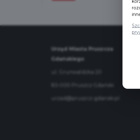
kor
roz
inn
Szc
pry
Urząd Miasta Pruszcza
Gdańskiego
ul. Grunwaldzka 20
83-000 Pruszcz Gdański
urzad@pruszcz-gdanski.pl