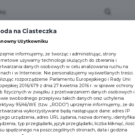
oda na Ciasteczka
anowny Użytkowniku
zejmie informujemy, że tworząc i administrując, strony
ernetowe używamy technologii służących do zbierania i
etwarzania danych osobowych w celu analizowania ruchu na
onach i w Internecie. Nie personalizujemy wyświetlanych treści.
to
lizując rozporządzenie Parlamentu Europejskiego i Rady Unii
opejskiej 2016/679 z dnia 27 kwietnia 2016 r. w sprawie ochrony
b fizycznych w związku z przetwarzaniem danych osobowych i
y jakie należy przedstawić aby otrzymać
awie swobodnego przepływu takich danych oraz uchylenia
z wymogi programu, zaznacz twierdząco co
ektywy 95/46/WE (tzw. „RODO”) uprzejmie informujemy, że do
dzi, przejdź dalej i "załóż konto"
etwarzania wykorzystywane będą następujące dane: adres IP
jego urządzenia, adres URL żądania, nazwa domeny, identyfika
ądzenia, typ przeglądarki, język przeglądarki, liczba kliknięć, ilość
su spędzonego na poszczególnych stronach, data i godzina