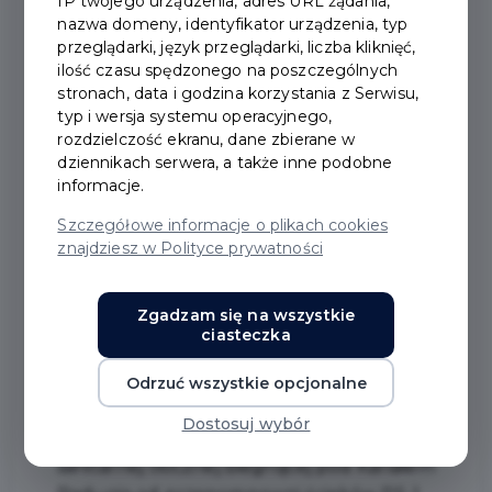
IP twojego urządzenia, adres URL żądania,
nazwa domeny, identyfikator urządzenia, typ
przeglądarki, język przeglądarki, liczba kliknięć,
ilość czasu spędzonego na poszczególnych
stronach, data i godzina korzystania z Serwisu,
typ i wersja systemu operacyjnego,
rozdzielczość ekranu, dane zbierane w
dziennikach serwera, a także inne podobne
informacje.
Rusza gruntowny remont
Szczegółowe informacje o plikach cookies
kanalizacji sanitarnej
znajdziesz w Polityce prywatności
tłocznej pod Kanałem
Zgadzam się na wszystkie
Raduni
ciasteczka
#INWESTYCJE
Odrzuć wszystkie opcjonalne
Dostosuj wybór
Rozpoczyna się remont kanalizacji
sanitarnej tłocznej biegnącej pod Kanałem