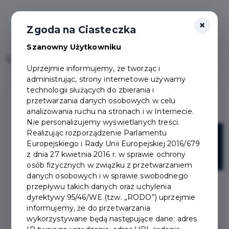
×
Zgoda na Ciasteczka
Szanowny Użytkowniku
Home
Lista aktualności
Uprzejmie informujemy, że tworząc i
administrując, strony internetowe używamy
technologii służących do zbierania i
przetwarzania danych osobowych w celu
analizowania ruchu na stronach i w Internecie.
Nie personalizujemy wyświetlanych treści.
Realizując rozporządzenie Parlamentu
07
Europejskiego i Rady Unii Europejskiej 2016/679
sie
z dnia 27 kwietnia 2016 r. w sprawie ochrony
osób fizycznych w związku z przetwarzaniem
danych osobowych i w sprawie swobodnego
przepływu takich danych oraz uchylenia
dyrektywy 95/46/WE (tzw. „RODO”) uprzejmie
informujemy, że do przetwarzania
wykorzystywane będą następujące dane: adres