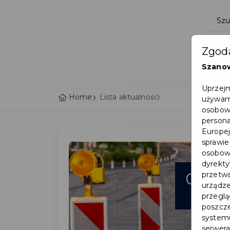
Zgoda
Szano
Uprzejm
Home
Lista aktualności
używamy
osobowy
persona
Europej
sprawie
osobowy
dyrekty
06
przetwa
urządze
sie
przegląd
poszcze
systemu
serwera