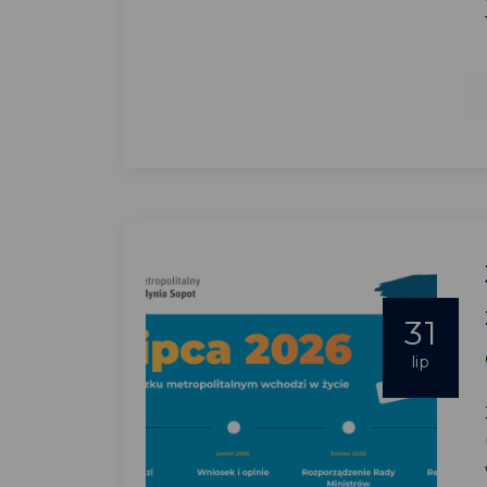
31
lip