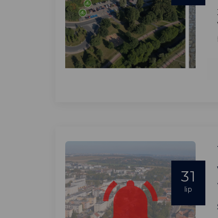
31
lip