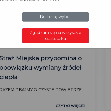
dniach 17-30.08.2026 r. ...
CZYTAJ WIĘCEJ
Dostosuj wybór
Zgadzam się na wszystkie
ciasteczka
Straż Miejska przypomina o
obowiązku wymiany źródeł
ciepła
RAZEM DBAJMY O CZYSTE POWIETRZE...
CZYTAJ WIĘCEJ