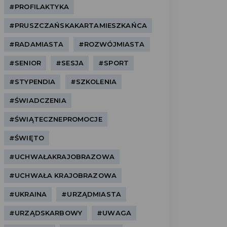
#PROFILAKTYKA
#PRUSZCZAŃSKAKARTAMIESZKAŃCA
#RADAMIASTA
#ROZWÓJMIASTA
#SENIOR
#SESJA
#SPORT
#STYPENDIA
#SZKOLENIA
#ŚWIADCZENIA
#ŚWIĄTECZNEPROMOCJE
#ŚWIĘTO
#UCHWAŁAKRAJOBRAZOWA
#UCHWAŁA KRAJOBRAZOWA
#UKRAINA
#URZĄDMIASTA
#URZĄDSKARBOWY
#UWAGA