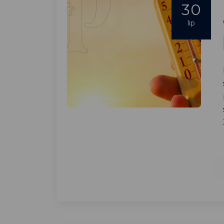
30
lip