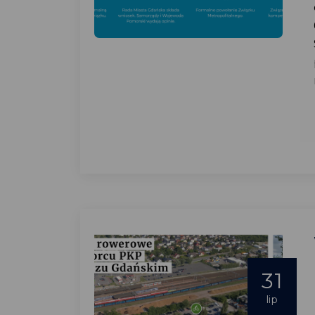
31
lip