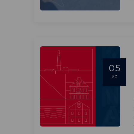
05
sie