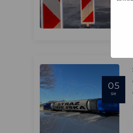
05
sie