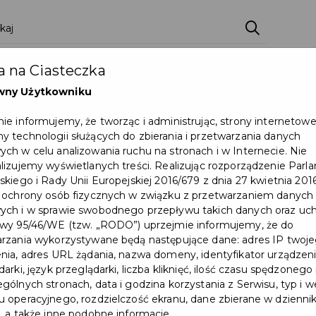
 na Ciasteczka
wny Użytkowniku
ie informujemy, że tworząc i administrując, strony internetow
 technologii służących do zbierania i przetwarzania danych
ch w celu analizowania ruchu na stronach i w Internecie. Nie
lizujemy wyświetlanych treści. Realizując rozporządzenie Par
skiego i Rady Unii Europejskiej 2016/679 z dnia 27 kwietnia 2016
 ochrony osób fizycznych w związku z przetwarzaniem danych
Utrudnienia w ruchu na ul.
ch i w sprawie swobodnego przepływu takich danych oraz uch
wy 95/46/WE (tzw. „RODO”) uprzejmie informujemy, że do
Cichej w dniach 17-
rzania wykorzystywane będą następujące dane: adres IP twoj
nia, adres URL żądania, nazwa domeny, identyfikator urządzeni
30.08.2026 r.
arki, język przeglądarki, liczba kliknięć, ilość czasu spędzonego
gólnych stronach, data i godzina korzystania z Serwisu, typ i w
Utrudnienia w ruchu na ul. Cichej w
 operacyjnego, rozdzielczość ekranu, dane zbierane w dzienni
, a także inne podobne informacje.