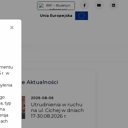
Unia Europejska
×
e
lamentu
 r. w
Ostatnie
Aktualności
ylenia
ego
2026-08-06
a, typ
Utrudnienia w ruchu
 na
na ul. Cichej w dniach
ersja
17-30.08.2026 r.
kach