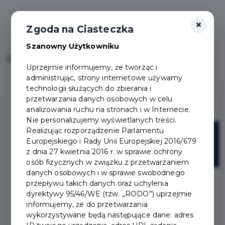
×
Zgoda na Ciasteczka
Szanowny Użytkowniku
Home
Lista aktualności
Uprzejmie informujemy, że tworząc i
administrując, strony internetowe używamy
technologii służących do zbierania i
przetwarzania danych osobowych w celu
analizowania ruchu na stronach i w Internecie.
Nie personalizujemy wyświetlanych treści.
Realizując rozporządzenie Parlamentu
07
Europejskiego i Rady Unii Europejskiej 2016/679
sie
z dnia 27 kwietnia 2016 r. w sprawie ochrony
osób fizycznych w związku z przetwarzaniem
danych osobowych i w sprawie swobodnego
przepływu takich danych oraz uchylenia
dyrektywy 95/46/WE (tzw. „RODO”) uprzejmie
informujemy, że do przetwarzania
wykorzystywane będą następujące dane: adres