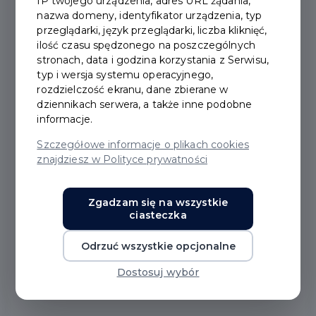
IP twojego urządzenia, adres URL żądania,
nazwa domeny, identyfikator urządzenia, typ
przeglądarki, język przeglądarki, liczba kliknięć,
ilość czasu spędzonego na poszczególnych
stronach, data i godzina korzystania z Serwisu,
typ i wersja systemu operacyjnego,
rozdzielczość ekranu, dane zbierane w
dziennikach serwera, a także inne podobne
informacje.
Utrudnienia w ruchu na ul.
Szczegółowe informacje o plikach cookies
Wojciecha Kossaka od 17
znajdziesz w Polityce prywatności
sierpnia do 15 września 2026
Zgadzam się na wszystkie
r.
ciasteczka
Odrzuć wszystkie opcjonalne
Utrudnienia w ruchu na ul. Wojciecha
Kossaka...
Dostosuj wybór