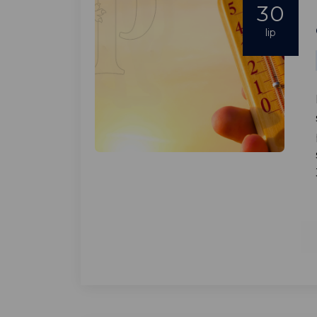
30
lip