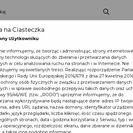
 na Ciasteczka
wny Użytkowniku
ie informujemy, że tworząc i administrując, strony internetow
 technologii służących do zbierania i przetwarzania danych
ch w celu analizowania ruchu na stronach i w Internecie. Nie
lizujemy wyświetlanych treści. Realizując rozporządzenie Par
skiego i Rady Unii Europejskiej 2016/679 z dnia 27 kwietnia 2016
 ochrony osób fizycznych w związku z przetwarzaniem danych
Utrudnienia w ruchu na ul.
ch i w sprawie swobodnego przepływu takich danych oraz uch
wy 95/46/WE (tzw. „RODO”) uprzejmie informujemy, że do
Cichej w dniach 17-
rzania wykorzystywane będą następujące dane: adres IP twoj
nia, adres URL żądania, nazwa domeny, identyfikator urządzeni
30.08.2026 r.
arki, język przeglądarki, liczba kliknięć, ilość czasu spędzonego
gólnych stronach, data i godzina korzystania z Serwisu, typ i w
Utrudnienia w ruchu na ul. Cichej w
 operacyjnego, rozdzielczość ekranu, dane zbierane w dzienni
, a także inne podobne informacje.