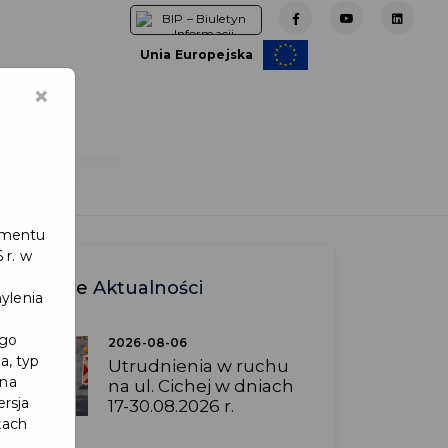
Unia Europejska
×
e
lamentu
 r. w
Ostatnie
Aktualności
ylenia
ego
2026-08-06
a, typ
Utrudnienia w ruchu
 na
na ul. Cichej w dniach
ersja
17-30.08.2026 r.
kach