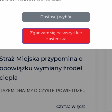
dniach 17-30.08.2026 r. ...
CZYTAJ WIĘCEJ
Dostosuj wybór
Zgadzam się na wszystkie
ciasteczka
Straż Miejska przypomina o
obowiązku wymiany źródeł
ciepła
RAZEM DBAJMY O CZYSTE POWIETRZE...
CZYTAJ WIĘCEJ