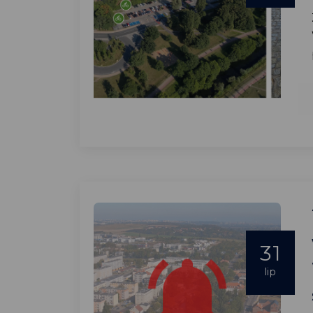
31
lip