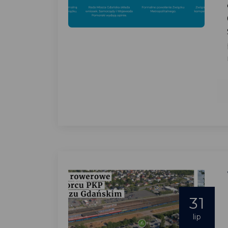
31
lip