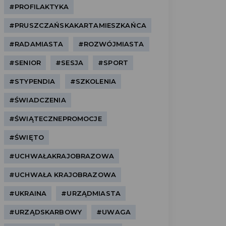
#PROFILAKTYKA
#PRUSZCZAŃSKAKARTAMIESZKAŃCA
#RADAMIASTA
#ROZWÓJMIASTA
#SENIOR
#SESJA
#SPORT
#STYPENDIA
#SZKOLENIA
#ŚWIADCZENIA
#ŚWIĄTECZNEPROMOCJE
#ŚWIĘTO
#UCHWAŁAKRAJOBRAZOWA
#UCHWAŁA KRAJOBRAZOWA
#UKRAINA
#URZĄDMIASTA
#URZĄDSKARBOWY
#UWAGA