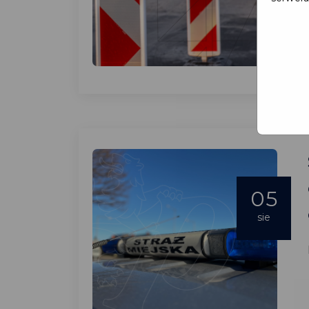
05
sie