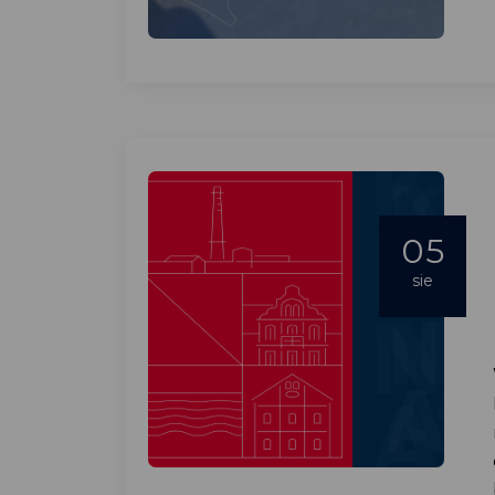
05
sie