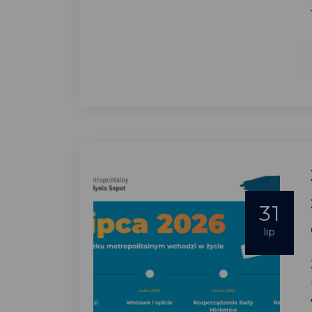
31
lip