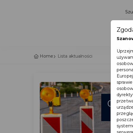
Zgoda
Szano
Uprzejm
Home
Lista aktualności
używamy
osobowy
persona
Europej
sprawie
osobowy
dyrekty
06
przetwa
urządze
sie
przegląd
poszcze
systemu
serwera